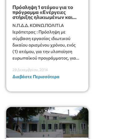
Πρόσληψη 1 ατόμου για το
πρόγραμμα «Ενέργειες
στήριξης ηλικιωμένων και
λοιπών ατόμων…»
Ν.Π.Δ.Δ. ΚΟΙΝΩ.ΠΟΛΙΤΙ.Α
Ιεράπετρας : Πρόσληψη με
σύμβαση εργασίας ιδιωτικού
δικαίου ορισμένου χρόνου, ενός
(1) ατόμου, για την υλοποίηση
ευρωπαϊκού προγράμματος, για
την Πράξη «Ενέργειες στήριξης
29 Δεκεμβρίου, 2014
ηλικιωμένων και λοιπών
Διαβάστε Περισσότερα
ατόμων....»