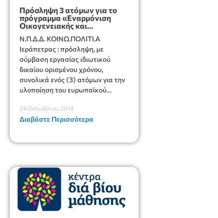
Πρόσληψη 3 ατόμων για το
πρόγραμμα «Eναρμόνιση
Οικογενειακής και
Επαγγελματικής Ζωής»
Ν.Π.Δ.Δ. ΚΟΙΝΩ.ΠΟΛΙΤΙ.Α
Ιεράπετρας : πρόσληψη, με
σύμβαση εργασίας ιδιωτικού
δικαίου ορισμένου χρόνου,
συνολικά ενός (3) ατόμων για την
υλοποίηση του ευρωπαϊκού
προγράμματος «Eναρμόνιση
24 Οκτωβρίου, 2014
Οικογενειακής και
Διαβάστε Περισσότερα
Επαγγελματικής Ζωής»