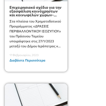
Επιχειρησιακό σχέδιο για την
εξασφάλιση κοινόχρηστων
και κοινωφελών χώρων-
Ε.Σ.Ε.Κ.Κ.
Στα πλαίσια του Χρηματοδοτικού
Προγράμματος «ΔΡΑΣΕΙΣ
ΠΕΡΙΒΑΛΛΟΝΤΙΚΟΥ ΙΣΟΖΥΓΙΟΥ»
του Πράσινου Ταμείου
υπογράφτηκε στις 27/1/2023
μεταξύ του Δήμου Ιεράπετρας και
της εταιρίας ΟΛΒΙΟΣ ΤΕΧΝΙΚΑ
17 Φεβρουαρίου, 2023
ΕΡΓΑ Α.Ε σύμβαση για την
Διαβάστε Περισσότερα
ανάθεση της υπηρεσίας με τίτλο :
«Επιχειρησιακό σχέδιο για την
εξασφάλιση κοινόχρηστων και
κοινωφελών χώρων-Ε.Σ.Ε.Κ.Κ.»
συνολικού ποσού 37.200,00€.