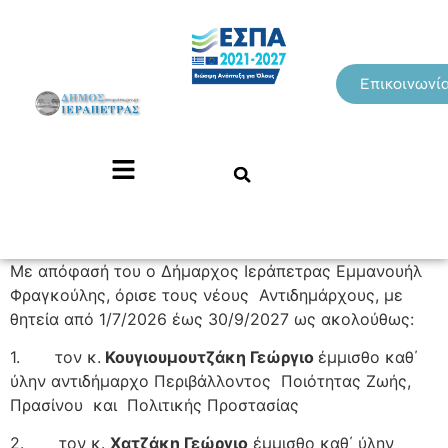
Επικοινωνί
Με απόφασή του ο Δήμαρχος Ιεράπετρας Εμμανουήλ
Φραγκούλης, όρισε τους νέους Αντιδημάρχους, με
θητεία από 1/7/2026 έως 30/9/2027 ως ακολούθως:
1. τον κ.
Κουγιουμουτζάκη Γεώργιο
έμμισθο καθ΄
ύλην αντιδήμαρχο Περιβάλλοντος Ποιότητας Ζωής,
Πρασίνου και Πολιτικής Προστασίας
2. τον κ.
Χατζάκη Γεώργιο
έμμισθο καθ΄ ύλην