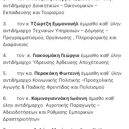
αντιδήμαρχο Διοικητικών – Οικονομικών –
Εκπαίδευσης και Τουρισμού
3. τον κ
Τζώρτζη Εμμανουήλ
έμμισθο καθ΄ ύλην
αντιδήμαρχο Τεχνικών Υπηρεσιών – Δόμησης –
Προγραμματισμού, Οργάνωσης , Πληροφορικής και
Διαφάνειας
4. τον κ.
Γιακουμάκη Γεώργιο
έμμισθο καθ’ ύλην
αντιδήμαρχο Ύδρευσης Άρδευσης Αποχέτευσης
5. την κα.
Περακάκη Φωτεινή
έμμισθη καθ΄ ύλην
αντιδήμαρχο Κοινωνικής Πολιτικής –Προσχολικής
Αγωγής & Παιδικής Φροντίδας και Πολιτισμού
6. τον κ.
Καμινογιαννάκη Ιωάννη
άμισθο καθ’
ύλην αντιδήμαρχο Αγροτικής Παραγωγής –
Αδειοδοτήσεων και Ρύθμισης Εμπορικών
Δραστηριοτήτων