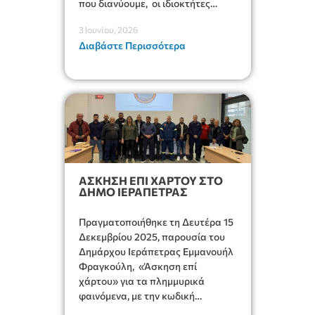
που διανύουμε, οι ιδιοκτήτες
οικοπέδων και ακάλυπτων χώρων
3 Ιουνίου, 2026
οφείλουν υποχρεωτικά έως τη 15η
Διαβάστε Περισσότερα
Ιουνίου να έχουν: Προβεί στον
καθαρισμό των οικοπεδικών
εκτάσεων τους και Υποβάλλει την
δήλωση καθαρισμού στην
ηλεκτρονική πλατφόρμα του
Υπουργείου Κλιματικής Κρίσης και
Πολιτικής Προστασίας στον
σύνδεσμο
https://akatharista.apps.gov.gr.
ΑΣΚΗΣΗ ΕΠΙ ΧΑΡΤΟΥ ΣΤΟ
ΔΗΜΟ ΙΕΡΑΠΕΤΡΑΣ
Πραγματοποιήθηκε τη Δευτέρα 15
Δεκεμβρίου 2025, παρουσία του
Δημάρχου Ιεράπετρας Εμμανουήλ
Φραγκούλη, «Άσκηση επί
χάρτου» για τα πλημμυρικά
φαινόμενα, με την κωδική
ονομασία «ΩΓΥΓΗΣ 2025». Τη