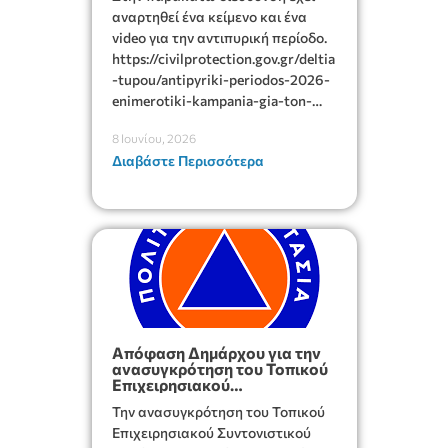
ΠΕΡΙΟΔΟΣ _ 2026
αναρτηθεί ένα κείμενο και ένα
video για την αντιπυρική περίοδο.
https://civilprotection.gov.gr/deltia
-tupou/antipyriki-periodos-2026-
enimerotiki-kampania-gia-ton-
katharismo-oikopedon-kai-tin-
8 Ιουνίου, 2026
prolipsi
Διαβάστε Περισσότερα
Απόφαση Δημάρχου για την
ανασυγκρότηση του Τοπικού
Επιχειρησιακού
Συντονιστικού Οργάνου
Την ανασυγκρότηση του Τοπικού
Πολιτικής Προστασίας Δήμου
Ιεράπετρας
Επιχειρησιακού Συντονιστικού