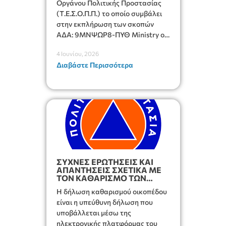
Οργάνου Πολιτικής Προστασίας
(Τ.Ε.Σ.Ο.Π.Π.) το οποίο συμβάλει
στην εκπλήρωση των σκοπών
ΑΔΑ: 9ΜΝΨΩΡ8-ΠΥΘ Ministry of
Digital Governance Digitally signed
4 Ιουνίου, 2026
by Ministry of Digital Governance
Διαβάστε Περισσότερα
Date: 2026.06.03 13:09:41 EEST
Reason: Location: Athens της
επιχειρησιακής αποστολής των
Περιφερειακών Επιχειρησιακών
Συντονιστικών Οργάνων
Πολιτικής Προστασίας,
αποτελούμενο από τα εξής μέλ
ΣΥΧΝΕΣ ΕΡΩΤΗΣΕΙΣ ΚΑΙ
ΑΠΑΝΤΗΣΕΙΣ ΣΧΕΤΙΚΑ ΜΕ
ΤΟΝ ΚΑΘΑΡΙΣΜΟ ΤΩΝ
ΟΙΚΟΠΕΔΩΝ.
Η δήλωση καθαρισμού οικοπέδου
είναι η υπεύθυνη δήλωση που
υποβάλλεται μέσω της
ηλεκτρονικής πλατφόρμας του