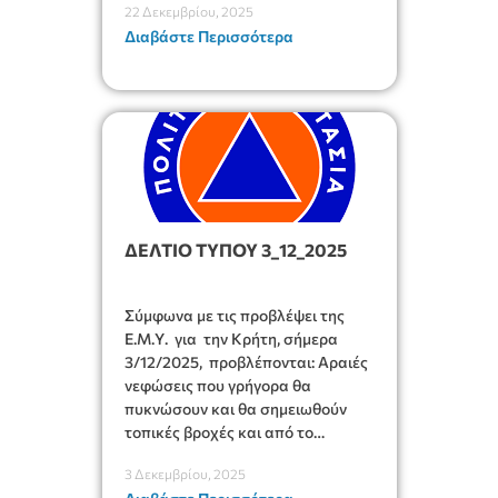
22 Δεκεμβρίου, 2025
διοργάνωση, παρουσίαση και το
Διαβάστε Περισσότερα
συντονισμό είχε το Τμήμα
Πολιτικής Προστασίας του Δήμου
Ιεράπετρας.
ΔΕΛΤΙΟ ΤΥΠΟΥ 3_12_2025
Σύμφωνα με τις προβλέψει της
Ε.Μ.Υ. για την Κρήτη, σήμερα
3/12/2025, προβλέπονται: Αραιές
νεφώσεις που γρήγορα θα
πυκνώσουν και θα σημειωθούν
τοπικές βροχές και από το
απόγευμα σποραδικές καταιγίδες.
3 Δεκεμβρίου, 2025
Τα φαινόμενα πιθανόν να είναι