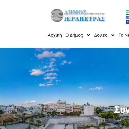
Αρχική
Ο Δήμος
Δομές
Τα Ν
Συν