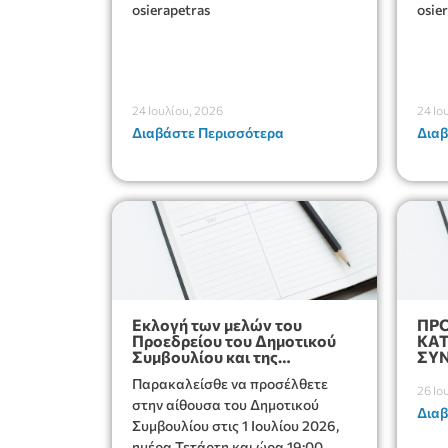
osierapetras
osie
24 Ιουλίου, 2026
24 Ιο
Διαβάστε Περισσότερα
Διαβ
Εκλογή των μελών του
ΠΡ
Προεδρείου του Δημοτικού
ΚΑΤ
Συμβουλίου και της
ΣΥΝ
Δημοτικής Επιτροπής
Παρακαλείσθε να προσέλθετε
26 Ιο
στην αίθουσα του Δημοτικού
Διαβ
Συμβουλίου στις 1 Ιουλίου 2026,
ημέρα Τετάρτη και ώρα 19:00