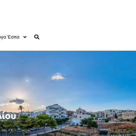
γα Έσπα
λίου