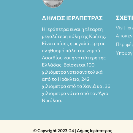
ΣΧΕΤ
ΔΗΜΟΣ ΙΕΡΑΠΕΤΡΑΣ
Visit Ie
Η Ιεράπετρα είναι η τέταρτη
Αποκεν
μεγαλύτερη πόλη της Κρήτης.
Είναι επίσης η μεγαλύτερη σε
Περιφέ
πληθυσμό πόλη του νομού
Υπουργ
Λασιθίου και η νοτιότερη της
Ελλάδας. Βρίσκεται 100
χιλιόμετρα νοτιοανατολικά
από το Ηράκλειο, 242
χιλιόμετρα από τα Χανιά και 36
χιλιόμετρα νότια από τον Άγιο
Νικόλαο.
© Copyright 2023-24 | Δήμος Ιεράπετρας