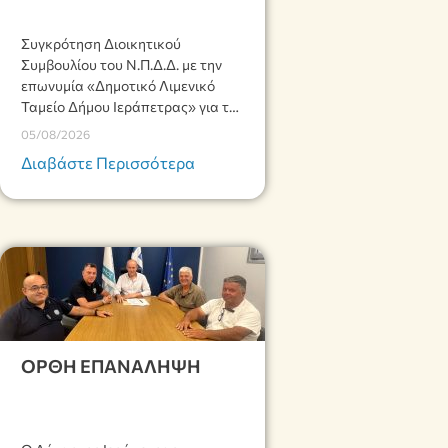
Συγκρότηση Διοικητικού
Συμβουλίου του Ν.Π.Δ.Δ. με την
επωνυμία «Δημοτικό Λιμενικό
Ταμείο Δήμου Ιεράπετρας» για τη
2η θητεία της αυτοδιοικητικής
05/08/2026
περιόδου 2024-2028.
Διαβάστε Περισσότερα
ΟΡΘΗ ΕΠΑΝΑΛΗΨΗ