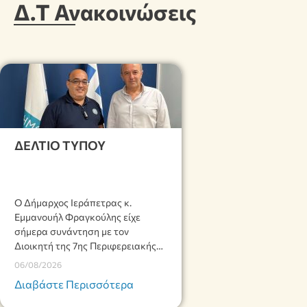
Δ.Τ Ανακοινώσεις
ΔΕΛΤΙΟ ΤΥΠΟΥ
Ο Δήμαρχος Ιεράπετρας κ.
Εμμανουήλ Φραγκούλης είχε
σήμερα συνάντηση με τον
Διοικητή της 7ης Περιφερειακής
Διοίκησης του Λιμενικού Σώματος
06/08/2026
– Ελληνικής Ακτοφυλακής (Λ.Σ.-
Διαβάστε Περισσότερα
ΕΛ.ΑΚΤ.), Αρχιπλοίαρχο Λ.Σ. κ.
Ιωάννη Ορφανό