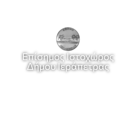
Επίσημος Ιστοχώρος
Δήμου Ιεράπετρας