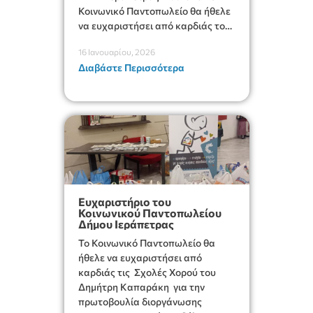
Κοινωνικό Παντοπωλείο θα ήθελε
να ευχαριστήσει από καρδιάς το
5ο Δημοτικό Σχολείο και το
16 Ιανουαρίου, 2026
ΕΠΑΛ Ιεράπετρας και ιδιαιτέρως
Διαβάστε Περισσότερα
τους Συλλόγους Γονέων και
Κηδεμόνων για τη δράση
συγκέντρωσης τροφίμων και
ειδών πρώτης ανάγκης που
προσέφεραν στη δομή. Με την
προσφορά […]
Ευχαριστήριο του
Κοινωνικού Παντοπωλείου
Δήμου Ιεράπετρας
Το Κοινωνικό Παντοπωλείο θα
ήθελε να ευχαριστήσει από
καρδιάς τις Σχολές Χορού του
Δημήτρη Καπαράκη για την
πρωτοβουλία διοργάνωσης