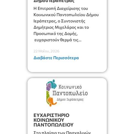
Δήμου Ιεράπετρας
Η Επιτροπή Διαχείρισης του
Κοινωνικού Παντοπωλείου Δήμου
Ιεράπετρας, ο Συντονιστής
Δημήτριος Μιχελάρος και το
Προσωπικό της Δομής,
ευχαριστούν θερμά τις
επιχειρήσεις, τους συλλόγους,
22 Μαΐου, 2026
τους φορείς και τους πολίτες που
Διαβάστε Περισσότερα
ενίσχυσαν και στήριξαν με τις
προσφορές τους, τους μήνες
Μάρτιο-Απρίλιο, το κοινωνικό
έργο που καθημερινά επιτελεί.
Συγκεκριμένα:
ΕΥΧΑΡΙΣΤΗΡΙΟ
ΚΟΙΝΩΝΙΚΟΥ
ΠΑΝΤΟΠΩΛΕΙΟΥ
Στο πλαίσιο των Πασχαλινών