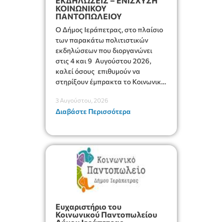
ΕΚΔΗΛΩΣΕΙΣ – ΕΝΙΣΧΥΣΗ
ΚΟΙΝΩΝΙΚΟΥ
ΠΑΝΤΟΠΩΛΕΙΟΥ
Ο Δήμος Ιεράπετρας, στο πλαίσιο
των παρακάτω πολιτιστικών
εκδηλώσεων που διοργανώνει
στις 4 και 9 Αυγούστου 2026,
καλεί όσους επιθυμούν να
στηρίξουν έμπρακτα το Κοινωνικό
Παντοπωλείο του Δήμου,
3 Αυγούστου, 2026
προσφέροντας προαιρετικά
Διαβάστε Περισσότερα
τυποποιημένα τρόφιμα μακράς
διάρκειας.
Ευχαριστήριο του
Κοινωνικού Παντοπωλείου