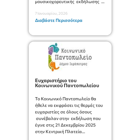
μουσικοχορευτικής εκδήλωσης
στις 22 Δεκεμβρίου 2025 στην
7 Ιανουαρίου, 2026
αίθουσα Μελίνα Μερκούρη με
Διαβάστε Περισσότερα
εισιτήριο –τρόφιμα και είδη
πρώτης ανάγκης για την ενίσχυση
της Δομής .
Ευχαριστήριο του
Κοινωνικού Παντοπωλείου
Το Κοινωνικό Παντοπωλείο θα
ήθελε να εκφράσει τις θερμές του
ευχαριστίες σε όλους όσους
συνέβαλαν στην εκδήλωση που
έγινε στις 21 Δεκεμβρίου 2025
στην Κεντρική Πλατεία
Ιεράπετρας και στη δράση