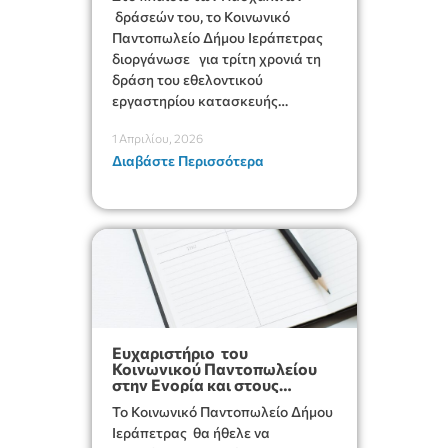
δράσεών του, το Κοινωνικό
Παντοπωλείο Δήμου Ιεράπετρας
διοργάνωσε για τρίτη χρονιά τη
δράση του εθελοντικού
εργαστηρίου κατασκευής
Πασχαλινής Λαμπάδας για τα
1 Απριλίου, 2026
ωφελούμενα άτομα και
Διαβάστε Περισσότερα
οικογένειες της Δομής. Η δράση
αυτή υλοποιήθηκε με τη
συμμετοχή μαθητών, μαθητριών
και εκπαιδευτικών του Γυμνασίου
Κουτσουρά καθώς και μελών της
ομάδας Κοινωνικής Πρόνοιας του
Ελληνικού Ερυθρού Σταυρού και
το αποτέλεσμα ήταν εξαιρετικό.
Ευχαριστήριο του
Κοινωνικού Παντοπωλείου
στην Ενορία και στους
ενορίτες Νέας Ανατολής
Το Κοινωνικό Παντοπωλείο Δήμου
Ιεράπετρας θα ήθελε να