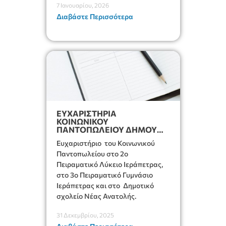
7 Ιανουαρίου, 2026
συγκέντρωσης τροφίμων για τη
Διαβάστε Περισσότερα
στήριξη της δομής μας.
ΕΥΧΑΡΙΣΤΗΡΙΑ
ΚΟΙΝΩΝΙΚΟΥ
ΠΑΝΤΟΠΩΛΕΙΟΥ ΔΗΜΟΥ
ΙΕΡΑΠΕΤΡΑΣ
Ευχαριστήριο του Κοινωνικού
Παντοπωλείου στο 2ο
Πειραματικό Λύκειο Ιεράπετρας,
στο 3ο Πειραματικό Γυμνάσιο
Ιεράπετρας και στο Δημοτικό
σχολείο Νέας Ανατολής.
31 Δεκεμβρίου, 2025