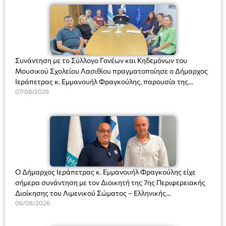
Συνάντηση με το Σύλλογο Γονέων και Κηδεμόνων του
Μουσικού Σχολείου Λασιθίου πραγματοποίησε ο Δήμαρχος
Ιεράπετρας κ. Εμμανουήλ Φραγκούλης, παρουσία της
Διευθύντριας του σχολείου κας Μαριάννας Χαΐτα.
07/08/2026
Ο Δήμαρχος Ιεράπετρας κ. Εμμανουήλ Φραγκούλης είχε
σήμερα συνάντηση με τον Διοικητή της 7ης Περιφερειακής
Διοίκησης του Λιμενικού Σώματος – Ελληνικής
Ακτοφυλακής (Λ.Σ.-ΕΛ.ΑΚΤ.), Αρχιπλοίαρχο Λ.Σ. κ. Ιωάννη
06/08/2026
Ορφανό