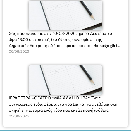
Σας προσκαλούμε στις 10-08-2026, ημέρα Δευτέρα και
ώρα 13:00 σε τακτική, δια ζώσης, συνεδρίαση της
Δημοτικής Επιτροπής Δήμου Ιεράπετραςπου θα διεξαχθεί
στο Δημοτικό Κατάστημα, Δημοκρατίας 31 στην αίθουσα
06/08/2026
«ΙΩΑΝΝΗΣ ΧΡΙΣΤΑΚΗΣ» στον 1ο όροφο, για τη συζήτηση
και λήψη αποφάσεων στα παρακάτω θέματα:
ΙΕΡΑΠΕΤΡΑ –ΘΕΑΤΡΟ «ΜΙΑ ΑΛΛΗ ΘΗΒΑ» Ένας
συγγραφέας ενδιαφέρεται να γράψει και να ανεβάσει στη
σκηνή την ιστορία ενός νέου που εκτίει ποινή ισόβιας
κάθειρξης για πατροκτονία. Ένα πολυβραβευμένο έργο για
05/08/2026
τις σχέσεις πατέρα-γιου, την ανδρική ταυτότητα, την ψυχική
ασθένεια, τον ερωτισμό. Ένα έργο αινιγματικό, συγκινητικό,