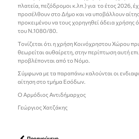
πλατεία, πεζόδρομοι κ.λπ.) για το έτος 2026, 
προσέλθουν στο Δήμο και να υποβάλλουν αίτη
προκειμένου να τους χορηγηθεί άδεια χρήσης ό
του Ν.1080/80.
Τονίζεται ότι η χρήση Κοινόχρηστου Χώρου πρι
θεωρείται αυθαίρετη, στην περίπτωση αυτή επ
προβλέπονται από το Νόμο.
Σύμφωνα με τα παραπάνω καλούνται οι ενδιαφ
αίτηση στο τμήμα Εσόδων.
Ο Αρμόδιος Αντιδήμαρχος
Γεώργιος Χατζάκης
Προηγούμενο