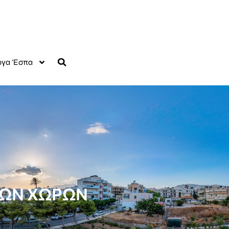
γα Έσπα
ΤΩΝ ΧΩΡΩΝ