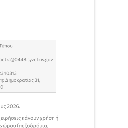
 Τύπου
apetra@0448.syzefxis.gov
2340313
η: Δημοκρατίας 31,
00
υς 2026.
χειρήσεις κάνουν χρήση ή
 χώρου (πεζοδρόμια,