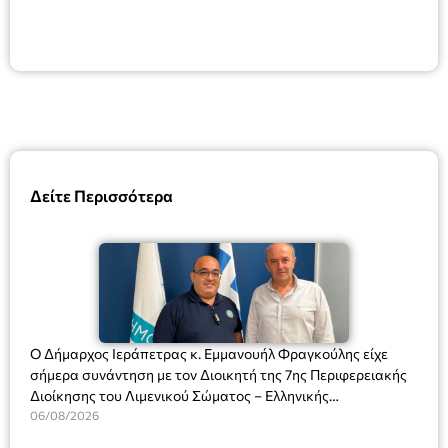
Δείτε Περισσότερα
Ο Δήμαρχος Ιεράπετρας κ. Εμμανουήλ Φραγκούλης είχε
σήμερα συνάντηση με τον Διοικητή της 7ης Περιφερειακής
Διοίκησης του Λιμενικού Σώματος – Ελληνικής
Ακτοφυλακής (Λ.Σ.-ΕΛ.ΑΚΤ.), Αρχιπλοίαρχο Λ.Σ. κ. Ιωάννη
06/08/2026
Ορφανό