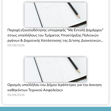
(Ν. 5314/2026).»
Πλαστήρα), E&G Mini market (Δημοκρατίας 39 Ιεράπετρα)
και στο more.com Χώρος: 3ο Γυμνάσιο Ιεράπετρας
(Είσοδος ΕΠΑ.Λ.) Έναρξη 21:15 Οργάνωση: ΚΝΩΣΟΣ
ΘΕΑΤΡΙΚΕΣ ΠΑΡΑΓΩΓΕΣ ΕΕ
Παροχή εξουσιοδότησης υπογραφής “Με Εντολή Δημάρχου”
στους υπαλλήλους του Τμήματος Υποστήριξης Πολιτικών
ργάνων & Δημοτικής Κατάστασης της Δ/νσης Διοικητικών
Υπηρεσιών για αποφάσεις, πιστοποιητικά, πράξεις και
05/08/2026
χρήση του Πληροφοριακού Συστήματος “Μητρώο Πολιτών”
(Ν. 5314/2026).»
Ορισμός υπαλλήλου του Δήμου Ιεράπετρας για την άσκηση
καθηκόντων Τεχνικού Ασφαλείας»
05/08/2026