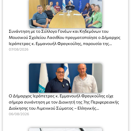
Συνάντηση με το Σύλλογο Γονέων και Κηδεμόνων του
Μουσικού Σχολείου Λασιθίου πραγματοποίησε ο Δήμαρχος
Ιεράπετρας κ. Εμμανουήλ Φραγκούλης, παρουσία της
Διευθύντριας του σχολείου κας Μαριάννας Χαΐτα.
07/08/2026
Ο Δήμαρχος Ιεράπετρας κ. Εμμανουήλ Φραγκούλης είχε
σήμερα συνάντηση με τον Διοικητή της 7ης Περιφερειακής
Διοίκησης του Λιμενικού Σώματος – Ελληνικής
Ακτοφυλακής (Λ.Σ.-ΕΛ.ΑΚΤ.), Αρχιπλοίαρχο Λ.Σ. κ. Ιωάννη
06/08/2026
Ορφανό