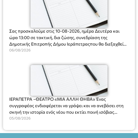
Σας προσκαλούμε στις 10-08-2026, ημέρα Δευτέρα και
ώρα 13:00 σε τακτική, δια ζώσης, συνεδρίαση της
Δημοτικής Επιτροπής Δήμου Ιεράπετραςπου θα διεξαχθεί
στο Δημοτικό Κατάστημα, Δημοκρατίας 31 στην αίθουσα
06/08/2026
«ΙΩΑΝΝΗΣ ΧΡΙΣΤΑΚΗΣ» στον 1ο όροφο, για τη συζήτηση
και λήψη αποφάσεων στα παρακάτω θέματα:
ΙΕΡΑΠΕΤΡΑ –ΘΕΑΤΡΟ «ΜΙΑ ΑΛΛΗ ΘΗΒΑ» Ένας
συγγραφέας ενδιαφέρεται να γράψει και να ανεβάσει στη
σκηνή την ιστορία ενός νέου που εκτίει ποινή ισόβιας
κάθειρξης για πατροκτονία. Ένα πολυβραβευμένο έργο για
05/08/2026
τις σχέσεις πατέρα-γιου, την ανδρική ταυτότητα, την ψυχική
ασθένεια, τον ερωτισμό. Ένα έργο αινιγματικό, συγκινητικό,
όσο και διασκεδαστικό. Ο διακεκριμένος σκηνοθέτης