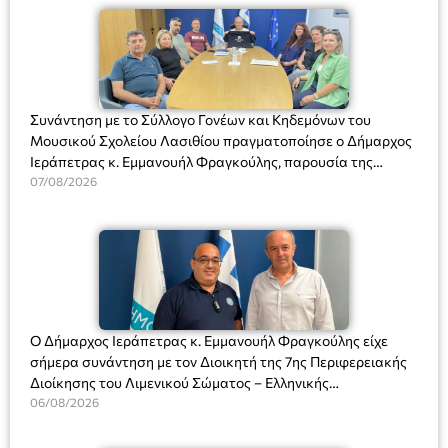
Συνάντηση με το Σύλλογο Γονέων και Κηδεμόνων του
Μουσικού Σχολείου Λασιθίου πραγματοποίησε ο Δήμαρχος
Ιεράπετρας κ. Εμμανουήλ Φραγκούλης, παρουσία της
Διευθύντριας του σχολείου κας Μαριάννας Χαΐτα.
07/08/2026
Ο Δήμαρχος Ιεράπετρας κ. Εμμανουήλ Φραγκούλης είχε
σήμερα συνάντηση με τον Διοικητή της 7ης Περιφερειακής
Διοίκησης του Λιμενικού Σώματος – Ελληνικής
Ακτοφυλακής (Λ.Σ.-ΕΛ.ΑΚΤ.), Αρχιπλοίαρχο Λ.Σ. κ. Ιωάννη
06/08/2026
Ορφανό