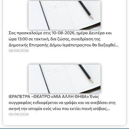
Σας προσκαλούμε στις 10-08-2026, ημέρα Δευτέρα και
ώρα 13:00 σε τακτική, δια ζώσης, συνεδρίαση της
Δημοτικής Επιτροπής Δήμου Ιεράπετραςπου θα διεξαχθεί
στο Δημοτικό Κατάστημα, Δημοκρατίας 31 στην αίθουσα
06/08/2026
«ΙΩΑΝΝΗΣ ΧΡΙΣΤΑΚΗΣ» στον 1ο όροφο, για τη συζήτηση
και λήψη αποφάσεων στα παρακάτω θέματα:
ΙΕΡΑΠΕΤΡΑ –ΘΕΑΤΡΟ «ΜΙΑ ΑΛΛΗ ΘΗΒΑ» Ένας
συγγραφέας ενδιαφέρεται να γράψει και να ανεβάσει στη
σκηνή την ιστορία ενός νέου που εκτίει ποινή ισόβιας
κάθειρξης για πατροκτονία. Ένα πολυβραβευμένο έργο για
05/08/2026
τις σχέσεις πατέρα-γιου, την ανδρική ταυτότητα, την ψυχική
ασθένεια, τον ερωτισμό. Ένα έργο αινιγματικό, συγκινητικό,