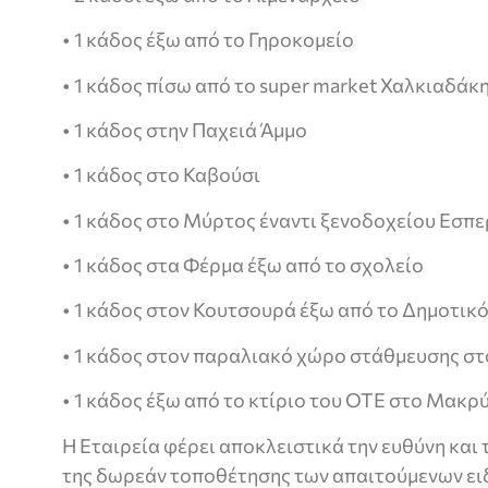
• 1 κάδος έξω από το Γηροκομείο
• 1 κάδος πίσω από το super market Χαλκιαδάκ
• 1 κάδος στην Παχειά Άμμο
• 1 κάδος στο Καβούσι
• 1 κάδος στο Μύρτος έναντι ξενοδοχείου Εσπε
• 1 κάδος στα Φέρμα έξω από το σχολείο
• 1 κάδος στον Κουτσουρά έξω από το Δημοτικ
• 1 κάδος στον παραλιακό χώρο στάθμευσης σ
• 1 κάδος έξω από το κτίριο του ΟΤΕ στο Μακρύ
Η Εταιρεία φέρει αποκλειστικά την ευθύνη και
της δωρεάν τοποθέτησης των απαιτούμενων ει