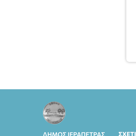
Πάπυρος
(Πλατεία
Πλαστήρα), E&G
Mini market
(Δημοκρατίας
39 Ιεράπετρα)
και
στο more.com
Χώρος: 3ο
Γυμνάσιο
Ιεράπετρας
(Είσοδος ΕΠΑ.Λ.)
Έναρξη 21:15
Οργάνωση:
ΚΝΩΣΟΣ
ΘΕΑΤΡΙΚΕΣ
ΠΑΡΑΓΩΓΕΣ ΕΕ
ΣΧΕΤ
ΔΗΜΟΣ ΙΕΡΑΠΕΤΡΑΣ