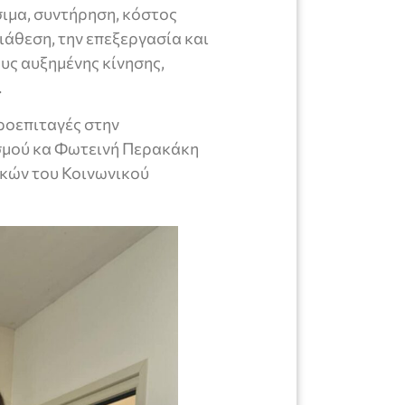
σιμα, συντήρηση, κόστος
διάθεση, την επεξεργασία και
υς αυξημένης κίνησης,
.
ροεπιταγές στην
ισμού κα Φωτεινή Περακάκη
γκών του Κοινωνικού