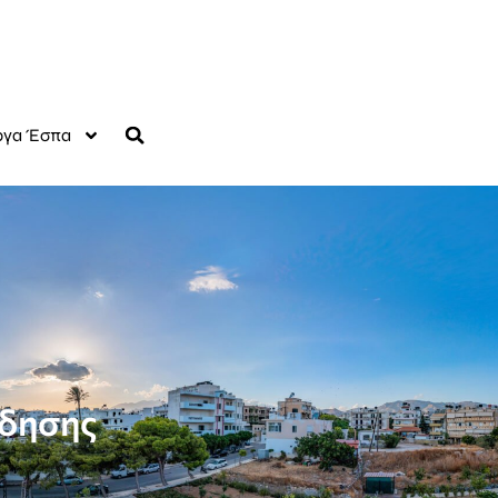
γα Έσπα
όδησης