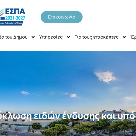
Επικοινωνία
έα του Δήμου
Υπηρεσίες
Για τους επισκέπτες
Έρ
κλωση ειδών ένδυσης και υπ