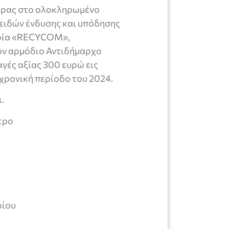
ετρας στο ολοκληρωμένο
 ειδών ένδυσης και υπόδησης
αιρία «RECYCOM»,
ον αρμόδιο Αντιδήμαρχο
γές αξίας 300 ευρώ εις
χρονική περίοδο του 2024.
.
τρο
ρίου