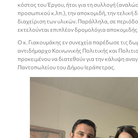
κόστος του Έργου, ήτοι για τη συλλογή (αναλώ
προσωπικού κ.λπ.), την αποκομιδή, την τελική 
διαχείριση των υλικών. Παράλληλα, σε περιόδο
εκτελούνται επιπλέον δρομολόγια αποκομιδής
Ο κ. Γιακουμάκης εν συνεχεία παρέδωσε τις δω
αντιδήμαρχο Κοινωνικής Πολιτικής και Πολιτ
προκειμένου να διατεθούν για την κάλυψη ανα
Παντοπωλείου του Δήμου Ιεράπετρας.