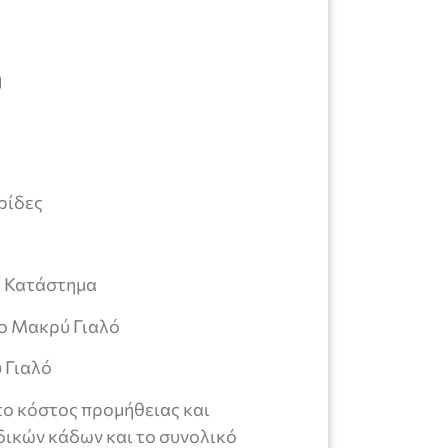
η
ρίδες
ό Κατάστημα
το Μακρύ Γιαλό
 Γιαλό
 το κόστος προμήθειας και
δικών κάδων και το συνολικό