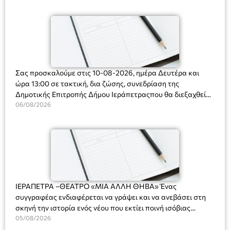
Ορφανό
Σας προσκαλούμε στις 10-08-2026, ημέρα Δευτέρα και
ώρα 13:00 σε τακτική, δια ζώσης, συνεδρίαση της
Δημοτικής Επιτροπής Δήμου Ιεράπετραςπου θα διεξαχθεί
στο Δημοτικό Κατάστημα, Δημοκρατίας 31 στην αίθουσα
06/08/2026
«ΙΩΑΝΝΗΣ ΧΡΙΣΤΑΚΗΣ» στον 1ο όροφο, για τη συζήτηση
και λήψη αποφάσεων στα παρακάτω θέματα:
ΙΕΡΑΠΕΤΡΑ –ΘΕΑΤΡΟ «ΜΙΑ ΑΛΛΗ ΘΗΒΑ» Ένας
συγγραφέας ενδιαφέρεται να γράψει και να ανεβάσει στη
σκηνή την ιστορία ενός νέου που εκτίει ποινή ισόβιας
κάθειρξης για πατροκτονία. Ένα πολυβραβευμένο έργο για
05/08/2026
τις σχέσεις πατέρα-γιου, την ανδρική ταυτότητα, την ψυχική