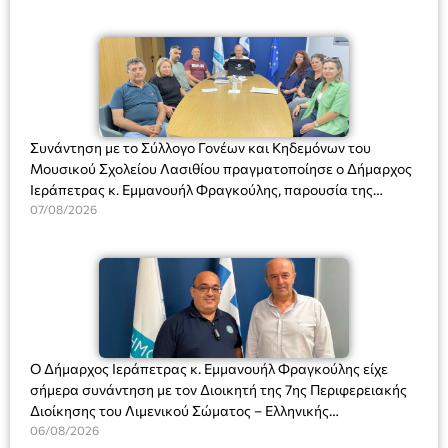
Συνάντηση με το Σύλλογο Γονέων και Κηδεμόνων του
Μουσικού Σχολείου Λασιθίου πραγματοποίησε ο Δήμαρχος
Ιεράπετρας κ. Εμμανουήλ Φραγκούλης, παρουσία της
Διευθύντριας του σχολείου κας Μαριάννας Χαΐτα.
07/08/2026
Ο Δήμαρχος Ιεράπετρας κ. Εμμανουήλ Φραγκούλης είχε
σήμερα συνάντηση με τον Διοικητή της 7ης Περιφερειακής
Διοίκησης του Λιμενικού Σώματος – Ελληνικής
Ακτοφυλακής (Λ.Σ.-ΕΛ.ΑΚΤ.), Αρχιπλοίαρχο Λ.Σ. κ. Ιωάννη
06/08/2026