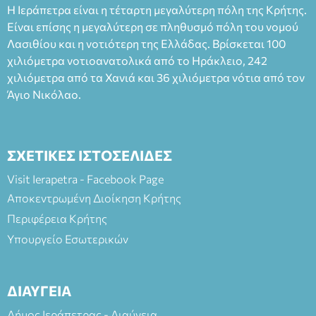
Η Ιεράπετρα είναι η τέταρτη μεγαλύτερη πόλη της Κρήτης.
άνω των 65 Προπώληση: Βιβλιοπωλείο Πάπυρος (Πλατεία
Είναι επίσης η μεγαλύτερη σε πληθυσμό πόλη του νομού
Πλαστήρα), E&G Mini market (Δημοκρατίας 39 Ιεράπετρα)
Λασιθίου και η νοτιότερη της Ελλάδας. Βρίσκεται 100
και στο more.com Χώρος: 3ο Γυμνάσιο Ιεράπετρας
(Είσοδος ΕΠΑ.Λ.) Έναρξη 21:15 Οργάνωση: ΚΝΩΣΟΣ
χιλιόμετρα νοτιοανατολικά από το Ηράκλειο, 242
ΘΕΑΤΡΙΚΕΣ ΠΑΡΑΓΩΓΕΣ ΕΕ
χιλιόμετρα από τα Χανιά και 36 χιλιόμετρα νότια από τον
Άγιο Νικόλαο.
ΣΧΕΤΙΚΕΣ ΙΣΤΟΣΕΛΙΔΕΣ
Visit Ierapetra - Facebook Page
Αποκεντρωμένη Διοίκηση Κρήτης
Περιφέρεια Κρήτης
Υπουργείο Εσωτερικών
ΔΙΑΥΓΕΙΑ
Δήμος Ιεράπετρας - Διαύγεια