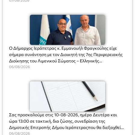
Διευθύντριας του σχολείου κας Μαριάννας Χαΐτα.
07/08/2026
Ο Δήμαρχος Ιεράπετρας κ. Εμμανουήλ Φραγκούλης είχε
σήμερα συνάντηση με τον Διοικητή της 7ης Περιφερειακής
Διοίκησης του Λιμενικού Σώματος – Ελληνικής
Ακτοφυλακής (Λ.Σ.-ΕΛ.ΑΚΤ.), Αρχιπλοίαρχο Λ.Σ. κ. Ιωάννη
06/08/2026
Ορφανό
Σας προσκαλούμε στις 10-08-2026, ημέρα Δευτέρα και
ώρα 13:00 σε τακτική, δια ζώσης, συνεδρίαση της
Δημοτικής Επιτροπής Δήμου Ιεράπετραςπου θα διεξαχθεί
στο Δημοτικό Κατάστημα, Δημοκρατίας 31 στην αίθουσα
06/08/2026