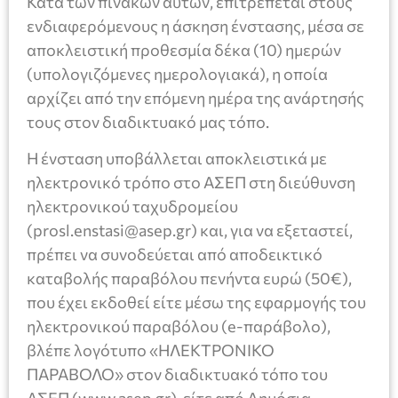
Κατά των πινάκων αυτών, επιτρέπεται στους
ενδιαφερόμενους η άσκηση ένστασης, μέσα σε
αποκλειστική προθεσμία δέκα (10) ημερών
(υπολογιζόμενες ημερολογιακά), η οποία
αρχίζει από την επόμενη ημέρα της ανάρτησής
τους στον διαδικτυακό μας τόπο.
Η ένσταση υποβάλλεται αποκλειστικά με
ηλεκτρονικό τρόπο στο ΑΣΕΠ στη διεύθυνση
ηλεκτρονικού ταχυδρομείου
(prosl.enstasi@asep.gr) και, για να εξεταστεί,
πρέπει να συνοδεύεται από αποδεικτικό
καταβολής παραβόλου πενήντα ευρώ (50€),
που έχει εκδοθεί είτε μέσω της εφαρμογής του
ηλεκτρονικού παραβόλου (e-παράβολο),
βλέπε λογότυπο «ΗΛΕΚΤΡΟΝΙΚΟ
ΠΑΡΑΒΟΛΟ» στον διαδικτυακό τόπο του