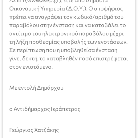
ΑΣΕΠ (www.asep.gr), είτε από Δημόσια
Οικονομική Υπηρεσία (Δ.Ο.Υ.). Ο υποψήφιος
πρέπει να αναγράψει τον κωδικό/αριθμό του
παραβόλου στην ένσταση και να καταβάλει το
αντίτιμο του ηλεκτρονικού παραβόλου μέχρι
τη λήξη προθεσμίας υποβολής των ενστάσεων.
Σε περίπτωση που η υποβληθείσα ένσταση
γίνει δεκτή, το καταβληθέν ποσό επιστρέφεται
στον ενιστάμενο.
Με εντολή Δημάρχου
ο Αντιδήμαρχος Ιεράπετρας
Γεώργιος Χατζάκης