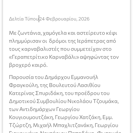
Δελτία Τύπου
24 Φεβρουαρίου, 2026
Με ζωντάνια, χαμόγελα και αστείρευτο κέφι
πλημμύρισαν οι δρόμοι της Ιεράπετρας από
τους καρναβαλιστές που συμμετείχαν στο
«Γεραπετρίτικο Καρναβάλι» αψηφώντας τον
βροχερό καιρό.
Παρουσία του Δημάρχου Εμμανουήλ
Φραγκούλη, της Βουλευτού Λασιθίου
Κατερίνας Σπυριδάκη, του προέδρου του
Δημοτικού Συμβουλίου Νικολάου Τζουμάκα,
των Αντιδημάρχων Γεωργίου
Κουγιουμουτζάκη, Γεωργίου Χατζάκη, Εμμ.
Τζώρτζη, Μιχαήλ Μπαχλιτζανάκη, Γεωργίου
Γιακουμάκη, Νεκτάριου Παπαδάκη, Φωτεινής