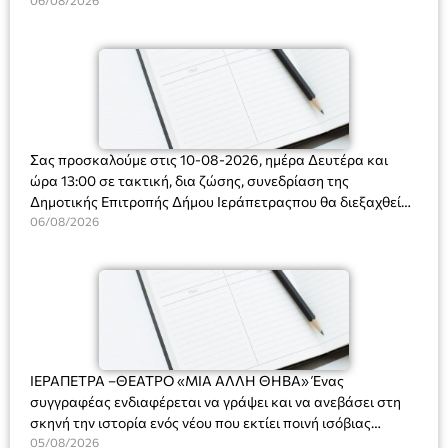
Ακτοφυλακής (Λ.Σ.-ΕΛ.ΑΚΤ.), Αρχιπλοίαρχο Λ.Σ. κ. Ιωάννη
06/08/2026
Ορφανό
Σας προσκαλούμε στις 10-08-2026, ημέρα Δευτέρα και
ώρα 13:00 σε τακτική, δια ζώσης, συνεδρίαση της
Δημοτικής Επιτροπής Δήμου Ιεράπετραςπου θα διεξαχθεί
στο Δημοτικό Κατάστημα, Δημοκρατίας 31 στην αίθουσα
06/08/2026
«ΙΩΑΝΝΗΣ ΧΡΙΣΤΑΚΗΣ» στον 1ο όροφο, για τη συζήτηση
και λήψη αποφάσεων στα παρακάτω θέματα:
ΙΕΡΑΠΕΤΡΑ –ΘΕΑΤΡΟ «ΜΙΑ ΑΛΛΗ ΘΗΒΑ» Ένας
συγγραφέας ενδιαφέρεται να γράψει και να ανεβάσει στη
σκηνή την ιστορία ενός νέου που εκτίει ποινή ισόβιας
κάθειρξης για πατροκτονία. Ένα πολυβραβευμένο έργο για
05/08/2026