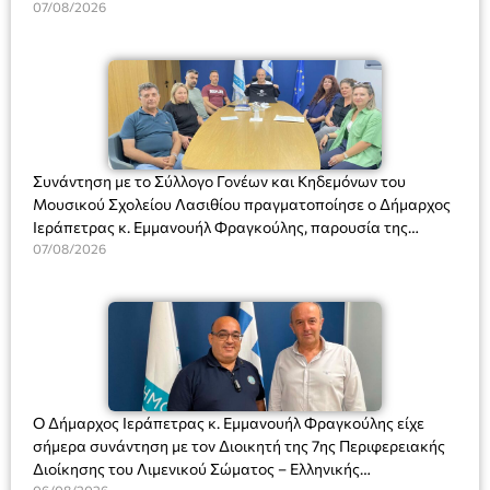
07/08/2026
Συνάντηση με το Σύλλογο Γονέων και Κηδεμόνων του
Μουσικού Σχολείου Λασιθίου πραγματοποίησε ο Δήμαρχος
Ιεράπετρας κ. Εμμανουήλ Φραγκούλης, παρουσία της
Διευθύντριας του σχολείου κας Μαριάννας Χαΐτα.
07/08/2026
Ο Δήμαρχος Ιεράπετρας κ. Εμμανουήλ Φραγκούλης είχε
σήμερα συνάντηση με τον Διοικητή της 7ης Περιφερειακής
Διοίκησης του Λιμενικού Σώματος – Ελληνικής