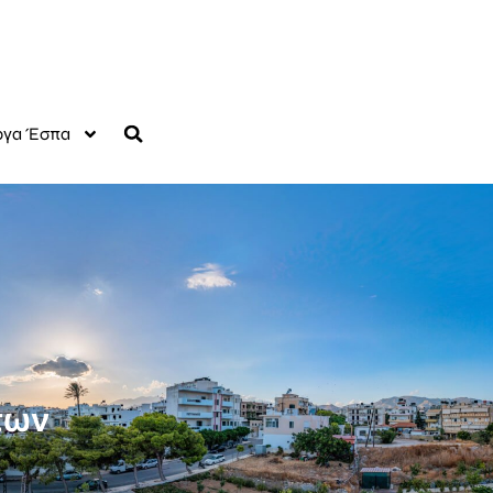
γα Έσπα
των