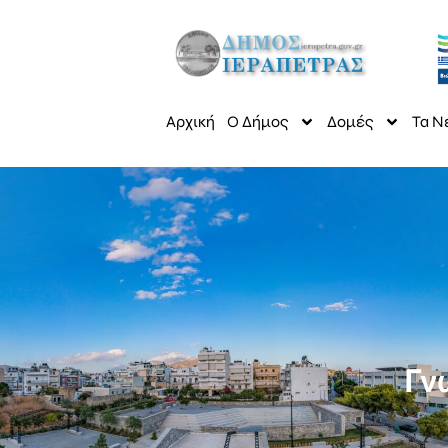
Αρχική
Ο Δήμος
Δομές
Τα Ν
Γν