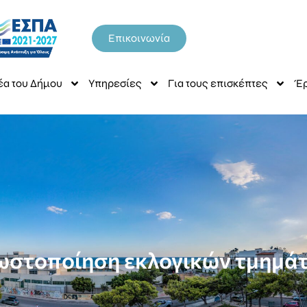
Επικοινωνία
έα του Δήμου
Υπηρεσίες
Για τους επισκέπτες
Έρ
ωστοποίηση εκλογικών τμημά