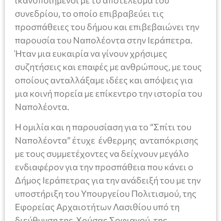
ικανοποιημένοι με το αποτέλεσμα του
συνεδρίου, το οποίο επιβραβεύει τις
προσπάθειες του δήμου και επιβεβαιώνει την
παρουσία του Ναπολέοντα στην Ιεράπετρα.
Ήταν μια ευκαιρία να γίνουν χρήσιμες
συζητήσεις και επαφές με ανθρώπους, με τους
οποίους ανταλλάξαμε ιδέες και απόψεις για
μια κοινή πορεία με επίκεντρο την ιστορία του
Ναπολέοντα.
Η ομιλία και η παρουσίαση για το “Σπίτι του
Ναπολέοντα” έτυχε ένθερμης ανταπόκρισης
με τους συμμετέχοντες να δείχνουν μεγάλο
ενδιαφέρον για την προσπάθεια που κάνει ο
Δήμος Ιεράπετρας για την ανάδειξή του με την
υποστήριξη του Υπουργείου Πολιτισμού, της
Εφορείας Αρχαιοτήτων Λασιθίου υπό τη
διεύθυνση της Χρύσας Σοφιανού, της