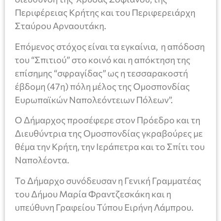
Περιφέρειας Κρήτης και του Περιφερειάρχη
Σταύρου Αρναουτάκη.
Επόμενος στόχος είναι τα εγκαίνια, η απόδοση
του “Σπιτιού” στο κοινό και η απόκτηση της
επίσημης “σφραγίδας” ως η τεσσαρακοστή
έβδομη (47η) πόλη μέλος της Ομοσπονδίας
Ευρωπαϊκών Ναπολεόντειων Πόλεων”.
Ο Δήμαρχος προσέφερε στον Πρόεδρο και τη
Διευθύντρια της Ομοσπονδίας γκραβούρες με
θέμα την Κρήτη, την Ιεράπετρα και το Σπίτι του
Ναπολέοντα.
Το Δήμαρχο συνόδευσαν η Γενική Γραμματέας
του Δήμου Μαρία Φραντζεσκάκη και η
υπεύθυνη Γραφείου Τύπου Ειρήνη Λάμπρου.