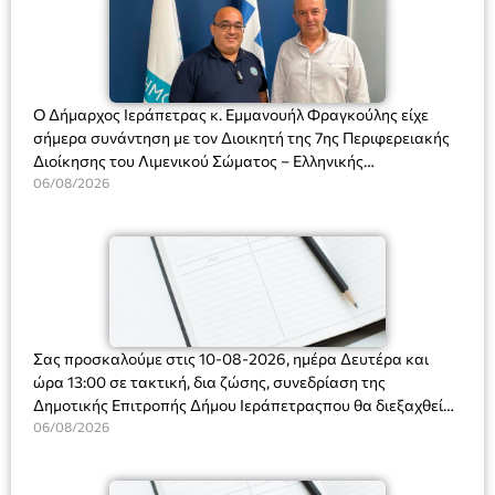
Ο Δήμαρχος Ιεράπετρας κ. Εμμανουήλ Φραγκούλης είχε
σήμερα συνάντηση με τον Διοικητή της 7ης Περιφερειακής
Διοίκησης του Λιμενικού Σώματος – Ελληνικής
Ακτοφυλακής (Λ.Σ.-ΕΛ.ΑΚΤ.), Αρχιπλοίαρχο Λ.Σ. κ. Ιωάννη
06/08/2026
Ορφανό
Σας προσκαλούμε στις 10-08-2026, ημέρα Δευτέρα και
ώρα 13:00 σε τακτική, δια ζώσης, συνεδρίαση της
Δημοτικής Επιτροπής Δήμου Ιεράπετραςπου θα διεξαχθεί
στο Δημοτικό Κατάστημα, Δημοκρατίας 31 στην αίθουσα
06/08/2026
«ΙΩΑΝΝΗΣ ΧΡΙΣΤΑΚΗΣ» στον 1ο όροφο, για τη συζήτηση
και λήψη αποφάσεων στα παρακάτω θέματα: