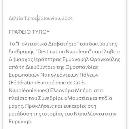
Δελτία Τύπου
25 Ιουνίου, 2024
ΓΡΑΦΕΙΟ ΤΥΠΟΥ
Το “Πολιτιστικό Διαβατήριο” του δικτύου της
διαδρομής “Destination Napoleon” παρέλαβε ο
Δήμαρχος Ιεράπετρας Εμμανουήλ Φραγκούλης
από τη Διευθύντρια της Ομοσπονδίας
Ευρωπαϊκών Ναπολεόντειων Πόλεων
(Fédération Européenne de Cités
Napoléoniennes) Ελεονόρα Μπέρτι στο
πλαίσιο του Συνεδρίου «Μουσεία και πεδία
μάχης. Προκλήσεις και ευκαιρίες στη
μετάδοση της ιστορίας του Ναπολέοντα στην
Ευρώπη».