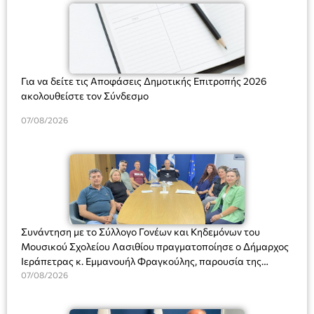
Για να δείτε τις Αποφάσεις Δημοτικής Επιτροπής 2026
ακολουθείστε τον Σύνδεσμο
07/08/2026
Συνάντηση με το Σύλλογο Γονέων και Κηδεμόνων του
Μουσικού Σχολείου Λασιθίου πραγματοποίησε ο Δήμαρχος
Ιεράπετρας κ. Εμμανουήλ Φραγκούλης, παρουσία της
Διευθύντριας του σχολείου κας Μαριάννας Χαΐτα.
07/08/2026