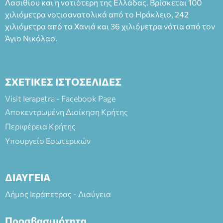
Λασιθίου και η νοτιότερη της Ελλάδας. Βρίσκεται 100
και στο more.com Χώρος: 3ο Γυμνάσιο Ιεράπετρας
(Είσοδος ΕΠΑ.Λ.) Έναρξη 21:15 Οργάνωση: ΚΝΩΣΟΣ
χιλιόμετρα νοτιοανατολικά από το Ηράκλειο, 242
ΘΕΑΤΡΙΚΕΣ ΠΑΡΑΓΩΓΕΣ ΕΕ
χιλιόμετρα από τα Χανιά και 36 χιλιόμετρα νότια από τον
Άγιο Νικόλαο.
ΣΧΕΤΙΚΕΣ ΙΣΤΟΣΕΛΙΔΕΣ
Visit Ierapetra - Facebook Page
Αποκεντρωμένη Διοίκηση Κρήτης
Περιφέρεια Κρήτης
Υπουργείο Εσωτερικών
ΔΙΑΥΓΕΙΑ
Δήμος Ιεράπετρας - Διαύγεια
Προσβασιμότητα