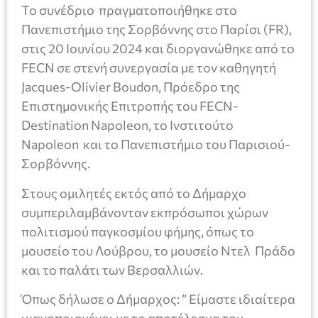
Το συνέδριο πραγματοποιήθηκε στο
Πανεπιστήμιο της Σορβόννης στο Παρίσι (FR),
στις 20 Ιουνίου 2024 και διοργανώθηκε από το
FECN σε στενή συνεργασία με τον καθηγητή
Jacques-Olivier Boudon, Πρόεδρο της
Επιστημονικής Επιτροπής του FECN-
Destination Napoleon, το Ινστιτούτο
Napoleon και το Πανεπιστήμιο του Παρισιού-
Σορβόννης.
Στους ομιλητές εκτός από το Δήμαρχο
συμπεριλαμβάνονταν εκπρόσωποι χώρων
πολιτισμού παγκοσμίου φήμης, όπως το
μουσείο του Λούβρου, το μουσείο Ντελ Πράδο
και το παλάτι των Βερσαλλιών.
Όπως δήλωσε ο Δήμαρχος: ” Είμαστε ιδιαίτερα