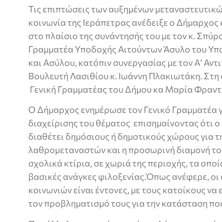
Τις επιπτώσεις των αυξημένων μεταναστευτικώ
κοινωνία της Ιεράπετρας ανέδειξε ο Δήμαρχος
στο πλαίσιο της συνάντησής του με τον κ. Σπύρ
Γραμματέα Υποδοχής Αιτούντων Άσυλο του Υπ
και Ασύλου, κατόπιν συνεργασίας με τον Α’ Αντ
Βουλευτή Λασιθίου κ. Ιωάννη Πλακιωτάκη. Στη
Γενική Γραμματέας του Δήμου κα Μαρία Φραντ
Ο Δήμαρχος ενημέρωσε τον Γενικό Γραμματέα γ
διαχείρισης του θέματος επισημαίνοντας ότι ο
διαθέτει δημόσιους ή δημοτικούς χώρους για τ
λαθρομεταναστών και η προσωρινή διαμονή του
σχολικά κτίρια, σε χωριά της περιοχής, τα οπο
βασικές ανάγκες φιλοξενίας.Όπως ανέφερε, οι
κοινωνιών είναι έντονες, με τους κατοίκους να
τον προβληματισμό τους για την κατάσταση πο