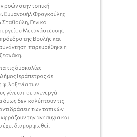
ν ροών στην τοπική
 κ. Εμμανουήλ Φραγκούλης
ο Σταθούλη, Γενικό
ουργείου Μετανάστευσης
ιπρόεδρο της Βουλής και
 συνάντηση παρευρέθηκε η
ζεσκάκη.
ια τις δυσκολίες
 Δήμος Ιεράπετρας δε
η φιλοξενία των
ς γίνεται σε ανενεργά
ία όμως δεν καλύπτουν τις
 αντιδράσεις των τοπικών
 εκφράζουν την ανησυχία και
υ έχει διαμορφωθεί.