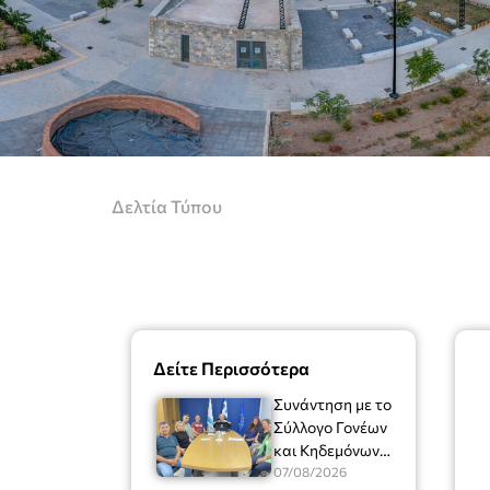
Δελτία Τύπου
Δείτε Περισσότερα
Συνάντηση με το
Σύλλογο Γονέων
και Κηδεμόνων
του Μουσικού
07/08/2026