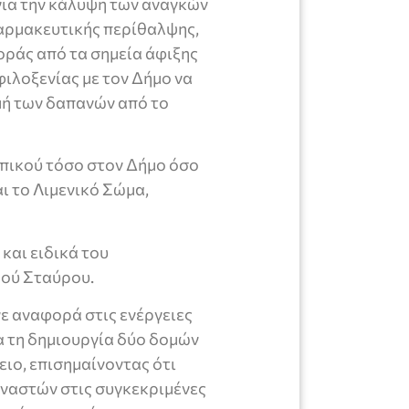
για την κάλυψη των αναγκών
αρμακευτικής περίθαλψης,
ράς από τα σημεία άφιξης
φιλοξενίας με τον Δήμο να
μή των δαπανών από το
ωπικού τόσο στον Δήμο όσο
αι το Λιμενικό Σώμα,
και ειδικά του
ρού Σταύρου.
νε αναφορά στις ενέργειες
 τη δημιουργία δύο δομών
ειο, επισημαίνοντας ότι
ναστών στις συγκεκριμένες