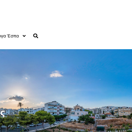
γα Έσπα
ς