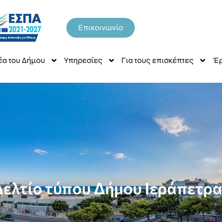
Επικοινωνία
έα του Δήμου
Υπηρεσίες
Για τους επισκέπτες
Έρ
Δελτίο τύπου Δήμου Ιεράπετρα