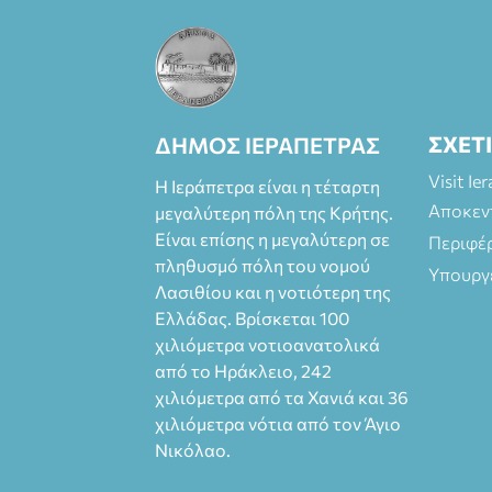
και
στο more.com
Χώρος: 3ο
Γυμνάσιο
Ιεράπετρας
(Είσοδος ΕΠΑ.Λ.)
ΣΧΕΤ
ΔΗΜΟΣ ΙΕΡΑΠΕΤΡΑΣ
Έναρξη 21:15
Οργάνωση:
Visit Ie
Η Ιεράπετρα είναι η τέταρτη
ΚΝΩΣΟΣ
Αποκεν
μεγαλύτερη πόλη της Κρήτης.
ΘΕΑΤΡΙΚΕΣ
ΠΑΡΑΓΩΓΕΣ ΕΕ
Είναι επίσης η μεγαλύτερη σε
Περιφέ
πληθυσμό πόλη του νομού
Υπουργ
Λασιθίου και η νοτιότερη της
Ελλάδας. Βρίσκεται 100
χιλιόμετρα νοτιοανατολικά
από το Ηράκλειο, 242
χιλιόμετρα από τα Χανιά και 36
χιλιόμετρα νότια από τον Άγιο
Νικόλαο.