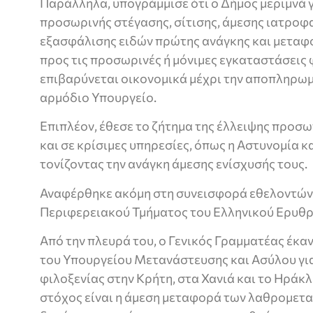
Παράλληλα, υπογράμμισε ότι ο Δήμος μεριμνά 
προσωρινής στέγασης, σίτισης, άμεσης ιατροφ
εξασφάλισης ειδών πρώτης ανάγκης και μεταφο
προς τις προσωρινές ή μόνιμες εγκαταστάσεις 
επιβαρύνεται οικονομικά μέχρι την αποπληρω
αρμόδιο Υπουργείο.
Επιπλέον, έθεσε το ζήτημα της έλλειψης προσ
και σε κρίσιμες υπηρεσίες, όπως η Αστυνομία κ
τονίζοντας την ανάγκη άμεσης ενίσχυσής τους.
Αναφέρθηκε ακόμη στη συνεισφορά εθελοντών 
Περιφερειακού Τμήματος του Ελληνικού Ερυθ
Από την πλευρά του, ο Γενικός Γραμματέας έκα
του Υπουργείου Μετανάστευσης και Ασύλου για
φιλοξενίας στην Κρήτη, στα Χανιά και το Ηράκλ
στόχος είναι η άμεση μεταφορά των λαθρομετα