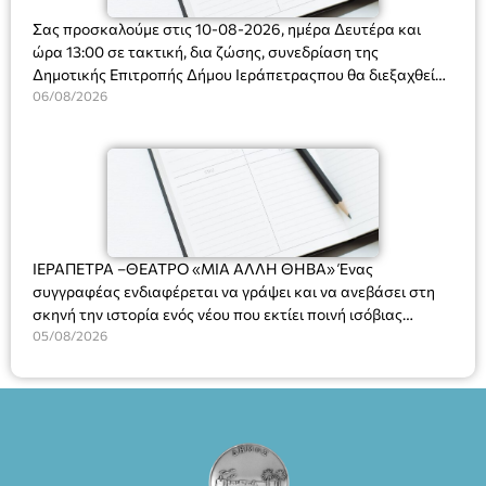
Σας προσκαλούμε στις 10-08-2026, ημέρα Δευτέρα και
ώρα 13:00 σε τακτική, δια ζώσης, συνεδρίαση της
Δημοτικής Επιτροπής Δήμου Ιεράπετραςπου θα διεξαχθεί
στο Δημοτικό Κατάστημα, Δημοκρατίας 31 στην αίθουσα
06/08/2026
«ΙΩΑΝΝΗΣ ΧΡΙΣΤΑΚΗΣ» στον 1ο όροφο, για τη συζήτηση
και λήψη αποφάσεων στα παρακάτω θέματα:
ΙΕΡΑΠΕΤΡΑ –ΘΕΑΤΡΟ «ΜΙΑ ΑΛΛΗ ΘΗΒΑ» Ένας
συγγραφέας ενδιαφέρεται να γράψει και να ανεβάσει στη
σκηνή την ιστορία ενός νέου που εκτίει ποινή ισόβιας
κάθειρξης για πατροκτονία. Ένα πολυβραβευμένο έργο για
05/08/2026
τις σχέσεις πατέρα-γιου, την ανδρική ταυτότητα, την ψυχική
ασθένεια, τον ερωτισμό. Ένα έργο αινιγματικό, συγκινητικό,
όσο και διασκεδαστικό. Ο διακεκριμένος σκηνοθέτης
Βαγγέλης Θεοδωρόπουλος ανέδειξε το πολυεπίπεδο αυτό
έργο, ενώ η παράσταση έχει καθιερωθεί ως σημαντικό
θεατρικό γεγονός χάρη στις εξαιρετικές ερμηνείες του