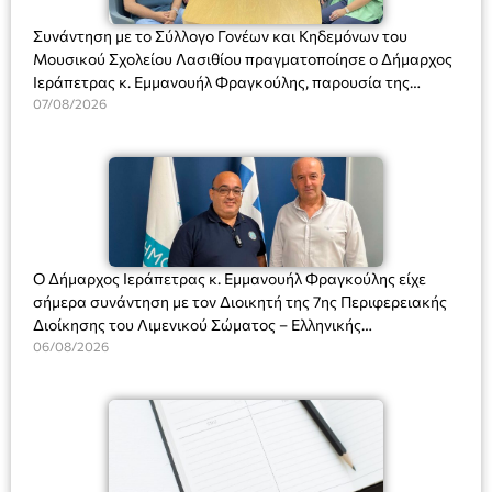
Συνάντηση με το Σύλλογο Γονέων και Κηδεμόνων του
Μουσικού Σχολείου Λασιθίου πραγματοποίησε ο Δήμαρχος
Ιεράπετρας κ. Εμμανουήλ Φραγκούλης, παρουσία της
Διευθύντριας του σχολείου κας Μαριάννας Χαΐτα.
07/08/2026
Ο Δήμαρχος Ιεράπετρας κ. Εμμανουήλ Φραγκούλης είχε
σήμερα συνάντηση με τον Διοικητή της 7ης Περιφερειακής
Διοίκησης του Λιμενικού Σώματος – Ελληνικής
Ακτοφυλακής (Λ.Σ.-ΕΛ.ΑΚΤ.), Αρχιπλοίαρχο Λ.Σ. κ. Ιωάννη
06/08/2026
Ορφανό