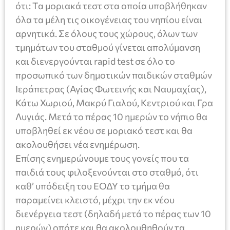
ότι: Τα μοριακά τεστ στα οποία υποβλήθηκαν
όλα τα μέλη τις οικογένειας του νηπίου είναι
αρνητικά. Σε όλους τους χώρους, όλων των
τμημάτων του σταθμού γίνεται απολύμανση
και διενεργούνται rapid test σε όλο το
προσωπικό των δημοτικών παιδικών σταθμών
Ιεράπετρας (Αγίας Φωτεινής και Ναυμαχίας),
Κάτω Χωριού, Μακρύ Γιαλού, Κεντριού και Γρα
Λυγιάς. Μετά το πέρας 10 ημερών το νήπιο θα
υποβληθεί εκ νέου σε μοριακό τεστ και θα
ακολουθήσει νέα ενημέρωση.
Επίσης ενημερώνουμε τους γονείς που τα
παιδιά τους φιλοξενούνται στο σταθμό, ότι
καθ’ υπόδειξη του ΕΟΔΥ το τμήμα θα
παραμείνει κλειστό, μέχρι την εκ νέου
διενέργεια τεστ (δηλαδή μετά το πέρας των 10
ημερών) οπότε και θα ακολουθηθούν τα