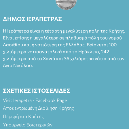
Θάνου Λέκκα στον ρόλο του Συγγραφέα και του Δημήτρη
Καπουράνη, νικητή του βραβείου Δημήτρης Χορν 2022-
2023, για την ερμηνεία του στον διπλό ρόλο του Μαρτίν/
ΔΗΜΟΣ ΙΕΡΑΠΕΤΡΑΣ
Φεδερίκο. Σκηνοθεσία: Βαγγέλης Θεοδωρόπουλος Είσοδος: :
Ταμείο 22€- Προπώληση 20€( Άνεργοι, Φοιτητές, ΑΜΕΑ,
Η Ιεράπετρα είναι η τέταρτη μεγαλύτερη πόλη της Κρήτης.
άνω των 65 Προπώληση: Βιβλιοπωλείο Πάπυρος (Πλατεία
Είναι επίσης η μεγαλύτερη σε πληθυσμό πόλη του νομού
Πλαστήρα), E&G Mini market (Δημοκρατίας 39 Ιεράπετρα)
Λασιθίου και η νοτιότερη της Ελλάδας. Βρίσκεται 100
και στο more.com Χώρος: 3ο Γυμνάσιο Ιεράπετρας
(Είσοδος ΕΠΑ.Λ.) Έναρξη 21:15 Οργάνωση: ΚΝΩΣΟΣ
χιλιόμετρα νοτιοανατολικά από το Ηράκλειο, 242
ΘΕΑΤΡΙΚΕΣ ΠΑΡΑΓΩΓΕΣ ΕΕ
χιλιόμετρα από τα Χανιά και 36 χιλιόμετρα νότια από τον
Άγιο Νικόλαο.
ΣΧΕΤΙΚΕΣ ΙΣΤΟΣΕΛΙΔΕΣ
Visit Ierapetra - Facebook Page
Αποκεντρωμένη Διοίκηση Κρήτης
Περιφέρεια Κρήτης
Υπουργείο Εσωτερικών