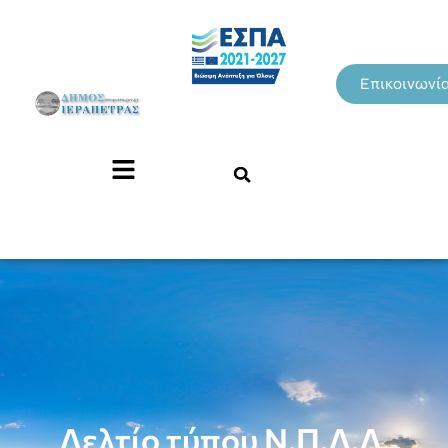
Επικοινωνί
Δελτίο τύπου Ν.Π.Δ.Δ.