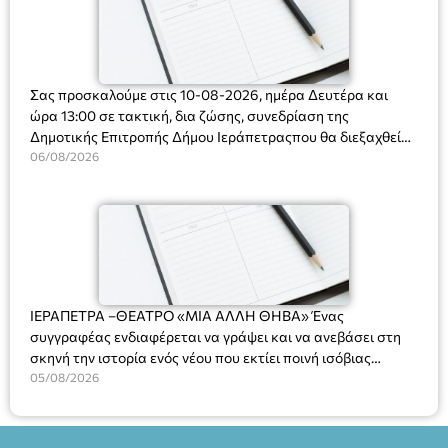
Σας προσκαλούμε στις 10-08-2026, ημέρα Δευτέρα και
ώρα 13:00 σε τακτική, δια ζώσης, συνεδρίαση της
Δημοτικής Επιτροπής Δήμου Ιεράπετραςπου θα διεξαχθεί
στο Δημοτικό Κατάστημα, Δημοκρατίας 31 στην αίθουσα
06/08/2026
«ΙΩΑΝΝΗΣ ΧΡΙΣΤΑΚΗΣ» στον 1ο όροφο, για τη συζήτηση
και λήψη αποφάσεων στα παρακάτω θέματα:
ΙΕΡΑΠΕΤΡΑ –ΘΕΑΤΡΟ «ΜΙΑ ΑΛΛΗ ΘΗΒΑ» Ένας
συγγραφέας ενδιαφέρεται να γράψει και να ανεβάσει στη
σκηνή την ιστορία ενός νέου που εκτίει ποινή ισόβιας
κάθειρξης για πατροκτονία. Ένα πολυβραβευμένο έργο για
05/08/2026
τις σχέσεις πατέρα-γιου, την ανδρική ταυτότητα, την ψυχική
ασθένεια, τον ερωτισμό. Ένα έργο αινιγματικό, συγκινητικό,
όσο και διασκεδαστικό. Ο διακεκριμένος σκηνοθέτης