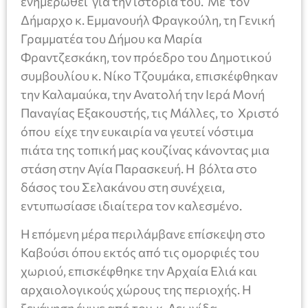
ενημερωθεί για την ιστορία του. Με τον
Δήμαρχο κ. Εμμανουήλ Φραγκούλη, τη Γενική
Γραμματέα του Δήμου κα Μαρία
Φραντζεσκάκη, τον πρόεδρο του Δημοτικού
συμβουλίου κ. Νίκο Τζουμάκα, επισκέφθηκαν
την Καλαμαύκα, την Ανατολή την Ιερά Μονή
Παναγίας Εξακουστής, τις Μάλλες, το Χριστό
όπου είχε την ευκαιρία να γευτεί νόστιμα
πιάτα της τοπική μας κουζίνας κάνοντας μια
στάση στην Αγία Παρασκευή. Η βόλτα στο
δάσος του Σελακάνου στη συνέχεια,
εντυπωσίασε ιδιαίτερα τον καλεσμένο.
Η επόμενη μέρα περιλάμβανε επίσκεψη στο
Καβούσι όπου εκτός από τις ομορφιές του
χωριού, επισκέφθηκε την Αρχαία Ελιά και
αρχαιολογικούς χώρους της περιοχής. Η