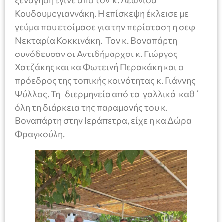
ξενάγηση έγινε από τον κ. Λεωνίδα
Κουδουμογιαννάκη. Η επίσκεψη έκλεισε με
γεύμα που ετοίμασε για την περίσταση η σεφ
Νεκταρία Κοκκινάκη. Τον κ. Βοναπάρτη
συνόδευσαν οι Αντιδήμαρχοι κ. Γιώργος
Χατζάκης και κα Φωτεινή Περακάκη και ο
πρόεδρος της τοπικής κοινότητας κ. Γιάννης
Ψύλλος. Τη διερμηνεία από τα γαλλικά καθ΄
όλη τη διάρκεια της παραμονής του κ.
Βοναπάρτη στην Ιεράπετρα, είχε η κα Δώρα
Φραγκούλη.