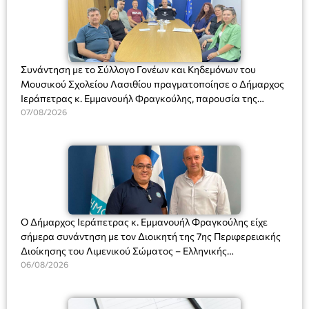
Συνάντηση με το Σύλλογο Γονέων και Κηδεμόνων του
Μουσικού Σχολείου Λασιθίου πραγματοποίησε ο Δήμαρχος
Ιεράπετρας κ. Εμμανουήλ Φραγκούλης, παρουσία της
Διευθύντριας του σχολείου κας Μαριάννας Χαΐτα.
07/08/2026
Ο Δήμαρχος Ιεράπετρας κ. Εμμανουήλ Φραγκούλης είχε
σήμερα συνάντηση με τον Διοικητή της 7ης Περιφερειακής
Διοίκησης του Λιμενικού Σώματος – Ελληνικής
Ακτοφυλακής (Λ.Σ.-ΕΛ.ΑΚΤ.), Αρχιπλοίαρχο Λ.Σ. κ. Ιωάννη
06/08/2026
Ορφανό