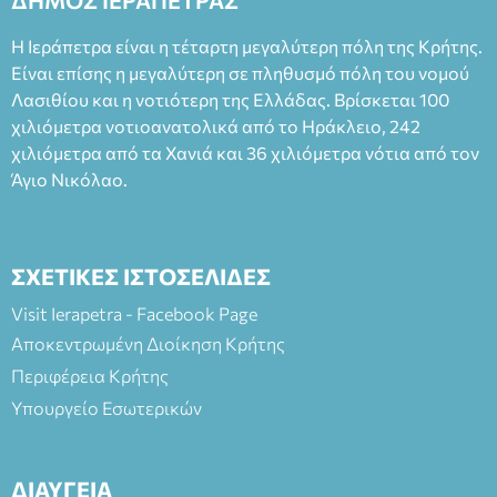
ΔΗΜΟΣ ΙΕΡΑΠΕΤΡΑΣ
Φεδερίκο. Σκηνοθεσία: Βαγγέλης Θεοδωρόπουλος Είσοδος: :
Ταμείο 22€- Προπώληση 20€( Άνεργοι, Φοιτητές, ΑΜΕΑ,
Η Ιεράπετρα είναι η τέταρτη μεγαλύτερη πόλη της Κρήτης.
άνω των 65 Προπώληση: Βιβλιοπωλείο Πάπυρος (Πλατεία
Είναι επίσης η μεγαλύτερη σε πληθυσμό πόλη του νομού
Πλαστήρα), E&G Mini market (Δημοκρατίας 39 Ιεράπετρα)
Λασιθίου και η νοτιότερη της Ελλάδας. Βρίσκεται 100
και στο more.com Χώρος: 3ο Γυμνάσιο Ιεράπετρας
(Είσοδος ΕΠΑ.Λ.) Έναρξη 21:15 Οργάνωση: ΚΝΩΣΟΣ
χιλιόμετρα νοτιοανατολικά από το Ηράκλειο, 242
ΘΕΑΤΡΙΚΕΣ ΠΑΡΑΓΩΓΕΣ ΕΕ
χιλιόμετρα από τα Χανιά και 36 χιλιόμετρα νότια από τον
Άγιο Νικόλαο.
ΣΧΕΤΙΚΕΣ ΙΣΤΟΣΕΛΙΔΕΣ
Visit Ierapetra - Facebook Page
Αποκεντρωμένη Διοίκηση Κρήτης
Περιφέρεια Κρήτης
Υπουργείο Εσωτερικών
ΔΙΑΥΓΕΙΑ