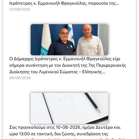
Ιεράπετρας κ. Εμμανουήλ Φραγκούλης, παρουσία της
Διευθύντριας του σχολείου κας Μαριάννας Χαΐτα.
07/08/2026
Ο Δήμαρχος Ιεράπετρας κ. Εμμανουήλ Φραγκούλης είχε
σήμερα συνάντηση με τον Διοικητή της 7ης Περιφερειακής
Διοίκησης του Λιμενικού Σώματος – Ελληνικής
Ακτοφυλακής (Λ.Σ.-ΕΛ.ΑΚΤ.), Αρχιπλοίαρχο Λ.Σ. κ. Ιωάννη
06/08/2026
Ορφανό
Σας προσκαλούμε στις 10-08-2026, ημέρα Δευτέρα και
ώρα 13:00 σε τακτική, δια ζώσης, συνεδρίαση της