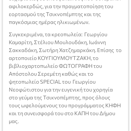
αφιλοκερδώς, για την πραγματοποίηση του
εορτασμού της Τσικνοπέμπτης και της
παγκόσμιας ημέρας ηλικιωμένων.
Συγκεκριμένα, τα κρεοπωλεία: Γεωργίου
Καμαρίτη, Στέλιου Μουλουδάκη, Ιωάννη
Σακκαδάκη, Σωτήρη Χατζημαρκάκη. Επίσης το
αρτοποιείο ΚΟΥΓΙΟΥΜΟΥΤΖΑΚΗ, το
βιβλιοχαρτοπωλείο ΦΩΤΟΓΡΑΦΗ του
Απόστολου Σερεμέτη καθώς και το
ψητοπωλείο SPECIAL του Γεωργίου
Νεοφώτιστου για την ευγενική του χορηγία
στο γεύμα της Τσικνοπέμπτης, προς όλους
τους ωφελούμενους του προγράμματος ΚΗΦΗ
και τη συνεισφορά του στο ΚΑΠΗ του Δήμου
μας.