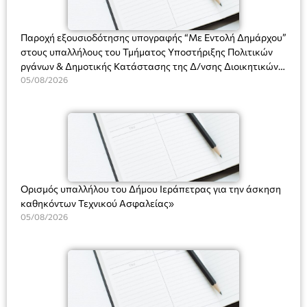
ΘΕΑΤΡΙΚΕΣ ΠΑΡΑΓΩΓΕΣ ΕΕ
Παροχή εξουσιοδότησης υπογραφής “Με Εντολή Δημάρχου”
στους υπαλλήλους του Τμήματος Υποστήριξης Πολιτικών
ργάνων & Δημοτικής Κατάστασης της Δ/νσης Διοικητικών
Υπηρεσιών για αποφάσεις, πιστοποιητικά, πράξεις και
05/08/2026
χρήση του Πληροφοριακού Συστήματος “Μητρώο Πολιτών”
(Ν. 5314/2026).»
Ορισμός υπαλλήλου του Δήμου Ιεράπετρας για την άσκηση
καθηκόντων Τεχνικού Ασφαλείας»
05/08/2026