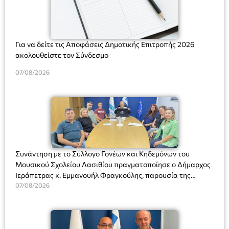
Για να δείτε τις Αποφάσεις Δημοτικής Επιτροπής 2026
ακολουθείστε τον Σύνδεσμο
07/08/2026
Συνάντηση με το Σύλλογο Γονέων και Κηδεμόνων του
Μουσικού Σχολείου Λασιθίου πραγματοποίησε ο Δήμαρχος
Ιεράπετρας κ. Εμμανουήλ Φραγκούλης, παρουσία της
Διευθύντριας του σχολείου κας Μαριάννας Χαΐτα.
07/08/2026