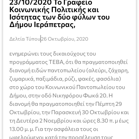
23/10/2020 Το Γραφείο
Κοινωνικής Πολιτικής και
Ισότητας των δύο φύλων του
Δήμου Ιεράπετρας,
Δελτία Τύπου
26 Οκτωβρίου, 2020
ενημερώνει τους δικαιούχους του
προγράμματος ΤΕΒΑ, ότι θα πραγματοποιηθεί
διανομή ειδών παντοπωλείου (αλεύρι, ζάχαρη,
ζυμαρικά, παξιμάδια, ρύζι, φακές, φασόλια)
στο χώρο του Κοινωνικού Παντοπωλείου του
Δήμου, στην οδό Νικηφόρου Φωκά 20. Η
διανομή θα πραγματοποιηθεί την Πέμπτη 29
Οκτωβρίου, την Παρασκευή 30 Οκτωβρίου και
τη Δευτέρα 2 Νοεμβρίου και ώρες 8.30 π. μ έως
13.00 μ. μ. Για την ασφάλεια τους οι
ωφελούμενοι κατά την προσέλευση τους