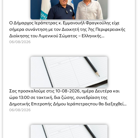
Ο Δήμαρχος Ιεράπετρας κ. Εμμανουήλ Φραγκούλης είχε
σήμερα συνάντηση με τον Διοικητή της 7ης Περιφερειακής
Διοίκησης του Λιμενικού Σώματος – Ελληνικής
Ακτοφυλακής (Λ.Σ.-ΕΛ.ΑΚΤ.), Αρχιπλοίαρχο Λ.Σ. κ. Ιωάννη
06/08/2026
Ορφανό
Σας προσκαλούμε στις 10-08-2026, ημέρα Δευτέρα και
ώρα 13:00 σε τακτική, δια ζώσης, συνεδρίαση της
Δημοτικής Επιτροπής Δήμου Ιεράπετραςπου θα διεξαχθεί
στο Δημοτικό Κατάστημα, Δημοκρατίας 31 στην αίθουσα
06/08/2026
«ΙΩΑΝΝΗΣ ΧΡΙΣΤΑΚΗΣ» στον 1ο όροφο, για τη συζήτηση
και λήψη αποφάσεων στα παρακάτω θέματα: