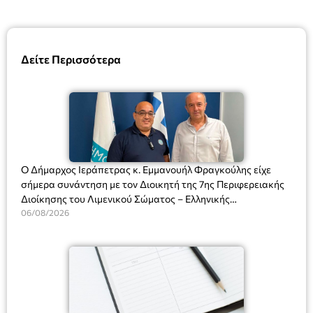
Δείτε Περισσότερα
Ο Δήμαρχος Ιεράπετρας κ. Εμμανουήλ Φραγκούλης είχε
σήμερα συνάντηση με τον Διοικητή της 7ης Περιφερειακής
Διοίκησης του Λιμενικού Σώματος – Ελληνικής
Ακτοφυλακής (Λ.Σ.-ΕΛ.ΑΚΤ.), Αρχιπλοίαρχο Λ.Σ. κ. Ιωάννη
06/08/2026
Ορφανό