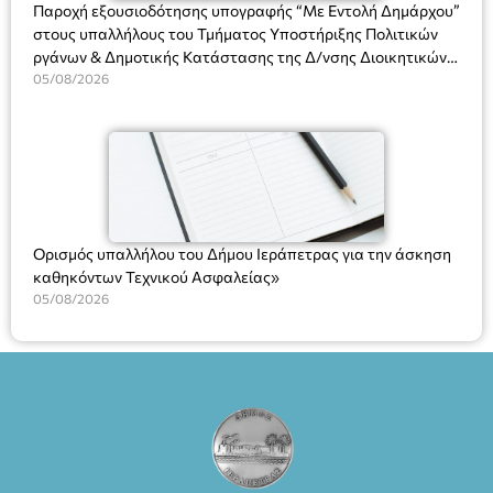
Παροχή εξουσιοδότησης υπογραφής “Με Εντολή Δημάρχου”
στους υπαλλήλους του Τμήματος Υποστήριξης Πολιτικών
ργάνων & Δημοτικής Κατάστασης της Δ/νσης Διοικητικών
Υπηρεσιών για αποφάσεις, πιστοποιητικά, πράξεις και
05/08/2026
χρήση του Πληροφοριακού Συστήματος “Μητρώο Πολιτών”
(Ν. 5314/2026).»
Ορισμός υπαλλήλου του Δήμου Ιεράπετρας για την άσκηση
καθηκόντων Τεχνικού Ασφαλείας»
05/08/2026