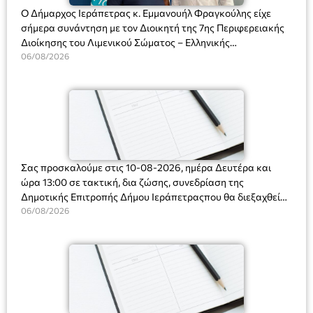
Ο Δήμαρχος Ιεράπετρας κ. Εμμανουήλ Φραγκούλης είχε
σήμερα συνάντηση με τον Διοικητή της 7ης Περιφερειακής
Διοίκησης του Λιμενικού Σώματος – Ελληνικής
Ακτοφυλακής (Λ.Σ.-ΕΛ.ΑΚΤ.), Αρχιπλοίαρχο Λ.Σ. κ. Ιωάννη
06/08/2026
Ορφανό
Σας προσκαλούμε στις 10-08-2026, ημέρα Δευτέρα και
ώρα 13:00 σε τακτική, δια ζώσης, συνεδρίαση της
Δημοτικής Επιτροπής Δήμου Ιεράπετραςπου θα διεξαχθεί
στο Δημοτικό Κατάστημα, Δημοκρατίας 31 στην αίθουσα
06/08/2026
«ΙΩΑΝΝΗΣ ΧΡΙΣΤΑΚΗΣ» στον 1ο όροφο, για τη συζήτηση
και λήψη αποφάσεων στα παρακάτω θέματα: