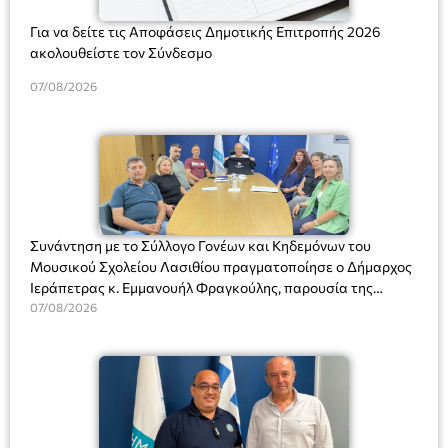
Για να δείτε τις Αποφάσεις Δημοτικής Επιτροπής 2026
ακολουθείστε τον Σύνδεσμο
07/08/2026
Συνάντηση με το Σύλλογο Γονέων και Κηδεμόνων του
Μουσικού Σχολείου Λασιθίου πραγματοποίησε ο Δήμαρχος
Ιεράπετρας κ. Εμμανουήλ Φραγκούλης, παρουσία της
Διευθύντριας του σχολείου κας Μαριάννας Χαΐτα.
07/08/2026