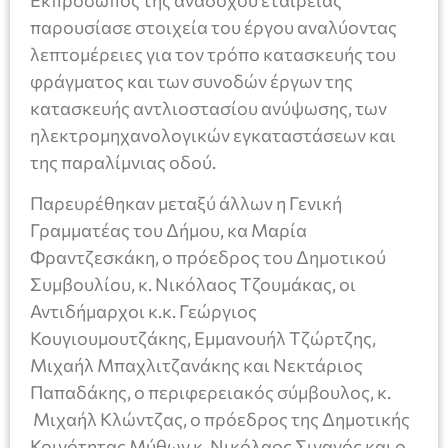
παρουσίασε στοιχεία του έργου αναλύοντας
λεπτομέρειες για τον τρόπο κατασκευής του
φράγματος και των συνοδών έργων της
κατασκευής αντλιοστασίου ανύψωσης, των
ηλεκτρομηχανολογικών εγκαταστάσεων και
της παραλίμνιας οδού.
Παρευρέθηκαν μεταξύ άλλων η Γενική
Γραμματέας του Δήμου, κα Μαρία
Φραντζεσκάκη, ο πρόεδρος του Δημοτικού
Συμβουλίου, κ. Νικόλαος Τζουμάκας, οι
Αντιδήμαρχοι κ.κ. Γεώργιος
Κουγιουμουτζάκης, Εμμανουήλ Τζώρτζης,
Μιχαήλ Μπαχλιτζανάκης και Νεκτάριος
Παπαδάκης, ο περιφερειακός σύμβουλος, κ.
Μιχαήλ Κλώντζας, ο πρόεδρος της Δημοτικής
Κοινότητας Μύθων κ. Νικόλαος Σιγανός και ο