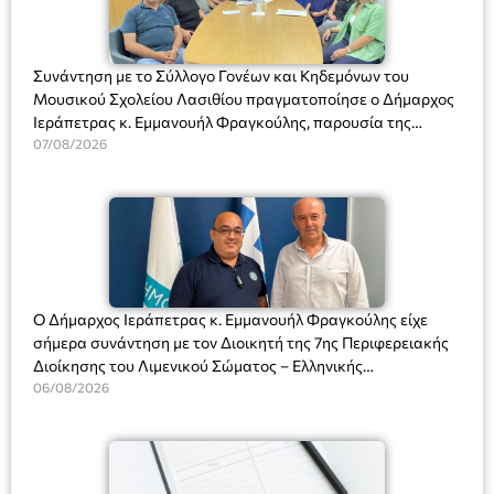
Συνάντηση με το Σύλλογο Γονέων και Κηδεμόνων του
Μουσικού Σχολείου Λασιθίου πραγματοποίησε ο Δήμαρχος
Ιεράπετρας κ. Εμμανουήλ Φραγκούλης, παρουσία της
Διευθύντριας του σχολείου κας Μαριάννας Χαΐτα.
07/08/2026
Ο Δήμαρχος Ιεράπετρας κ. Εμμανουήλ Φραγκούλης είχε
σήμερα συνάντηση με τον Διοικητή της 7ης Περιφερειακής
Διοίκησης του Λιμενικού Σώματος – Ελληνικής
Ακτοφυλακής (Λ.Σ.-ΕΛ.ΑΚΤ.), Αρχιπλοίαρχο Λ.Σ. κ. Ιωάννη
06/08/2026
Ορφανό