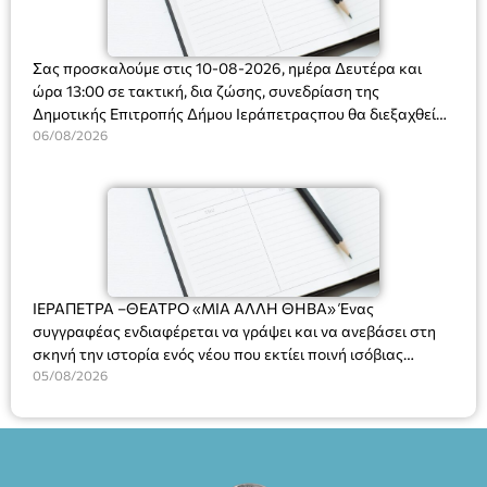
Σας προσκαλούμε στις 10-08-2026, ημέρα Δευτέρα και
ώρα 13:00 σε τακτική, δια ζώσης, συνεδρίαση της
Δημοτικής Επιτροπής Δήμου Ιεράπετραςπου θα διεξαχθεί
στο Δημοτικό Κατάστημα, Δημοκρατίας 31 στην αίθουσα
06/08/2026
«ΙΩΑΝΝΗΣ ΧΡΙΣΤΑΚΗΣ» στον 1ο όροφο, για τη συζήτηση
και λήψη αποφάσεων στα παρακάτω θέματα:
ΙΕΡΑΠΕΤΡΑ –ΘΕΑΤΡΟ «ΜΙΑ ΑΛΛΗ ΘΗΒΑ» Ένας
συγγραφέας ενδιαφέρεται να γράψει και να ανεβάσει στη
σκηνή την ιστορία ενός νέου που εκτίει ποινή ισόβιας
κάθειρξης για πατροκτονία. Ένα πολυβραβευμένο έργο για
05/08/2026
τις σχέσεις πατέρα-γιου, την ανδρική ταυτότητα, την ψυχική
ασθένεια, τον ερωτισμό. Ένα έργο αινιγματικό, συγκινητικό,
όσο και διασκεδαστικό. Ο διακεκριμένος σκηνοθέτης
Βαγγέλης Θεοδωρόπουλος ανέδειξε το πολυεπίπεδο αυτό