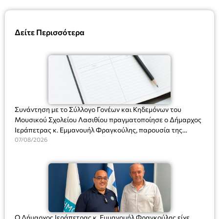
Δείτε Περισσότερα
Συνάντηση με το Σύλλογο Γονέων και Κηδεμόνων του
Μουσικού Σχολείου Λασιθίου πραγματοποίησε ο Δήμαρχος
Ιεράπετρας κ. Εμμανουήλ Φραγκούλης, παρουσία της
Διευθύντριας του σχολείου κας Μαριάννας Χαΐτα.
07/08/2026
Ο Δήμαρχος Ιεράπετρας κ. Εμμανουήλ Φραγκούλης είχε