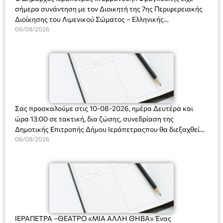
σήμερα συνάντηση με τον Διοικητή της 7ης Περιφερειακής
Διοίκησης του Λιμενικού Σώματος – Ελληνικής
Ακτοφυλακής (Λ.Σ.-ΕΛ.ΑΚΤ.), Αρχιπλοίαρχο Λ.Σ. κ. Ιωάννη
06/08/2026
Ορφανό
Σας προσκαλούμε στις 10-08-2026, ημέρα Δευτέρα και
ώρα 13:00 σε τακτική, δια ζώσης, συνεδρίαση της
Δημοτικής Επιτροπής Δήμου Ιεράπετραςπου θα διεξαχθεί
στο Δημοτικό Κατάστημα, Δημοκρατίας 31 στην αίθουσα
06/08/2026
«ΙΩΑΝΝΗΣ ΧΡΙΣΤΑΚΗΣ» στον 1ο όροφο, για τη συζήτηση
και λήψη αποφάσεων στα παρακάτω θέματα:
ΙΕΡΑΠΕΤΡΑ –ΘΕΑΤΡΟ «ΜΙΑ ΑΛΛΗ ΘΗΒΑ» Ένας