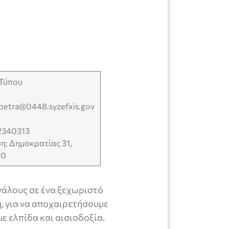
 Τύπου
apetra@0448.syzefxis.gov
2340313
η: Δημοκρατίας 31,
00
γάλους σε ένα ξεχωριστό
η, για να αποχαιρετήσουμε
με ελπίδα και αισιοδοξία.