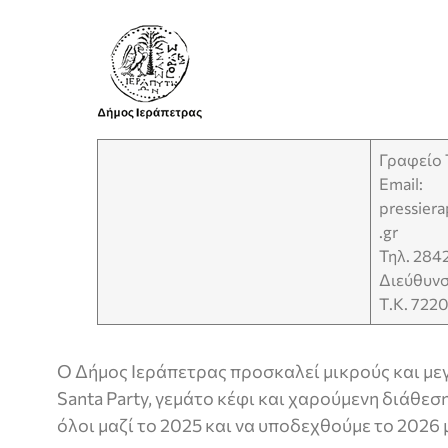
Γραφείο
Email:
pressier
.gr
Τηλ. 284
Διεύθυνσ
Τ.Κ. 722
Ο Δήμος Ιεράπετρας προσκαλεί μικρούς και με
Santa Party, γεμάτο κέφι και χαρούμενη διάθεσ
όλοι μαζί το 2025 και να υποδεχθούμε το 2026 