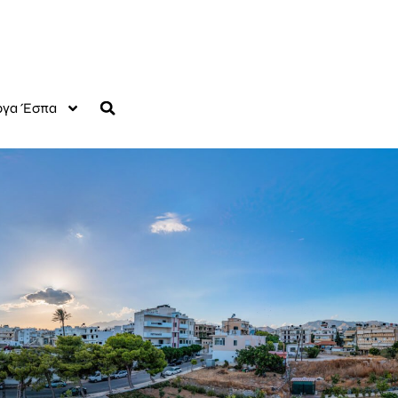
γα Έσπα