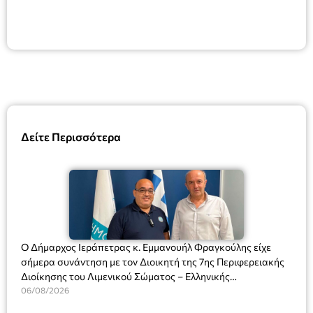
Δείτε Περισσότερα
Ο Δήμαρχος Ιεράπετρας κ. Εμμανουήλ Φραγκούλης είχε
σήμερα συνάντηση με τον Διοικητή της 7ης Περιφερειακής
Διοίκησης του Λιμενικού Σώματος – Ελληνικής
Ακτοφυλακής (Λ.Σ.-ΕΛ.ΑΚΤ.), Αρχιπλοίαρχο Λ.Σ. κ. Ιωάννη
06/08/2026
Ορφανό