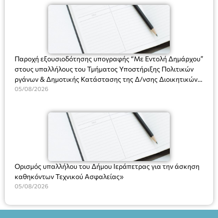
(Ν. 5314/2026).»
Πλαστήρα), E&G Mini market (Δημοκρατίας 39 Ιεράπετρα)
και στο more.com Χώρος: 3ο Γυμνάσιο Ιεράπετρας
(Είσοδος ΕΠΑ.Λ.) Έναρξη 21:15 Οργάνωση: ΚΝΩΣΟΣ
ΘΕΑΤΡΙΚΕΣ ΠΑΡΑΓΩΓΕΣ ΕΕ
Παροχή εξουσιοδότησης υπογραφής “Με Εντολή Δημάρχου”
στους υπαλλήλους του Τμήματος Υποστήριξης Πολιτικών
ργάνων & Δημοτικής Κατάστασης της Δ/νσης Διοικητικών
Υπηρεσιών για αποφάσεις, πιστοποιητικά, πράξεις και
05/08/2026
χρήση του Πληροφοριακού Συστήματος “Μητρώο Πολιτών”
(Ν. 5314/2026).»
Ορισμός υπαλλήλου του Δήμου Ιεράπετρας για την άσκηση
καθηκόντων Τεχνικού Ασφαλείας»
05/08/2026