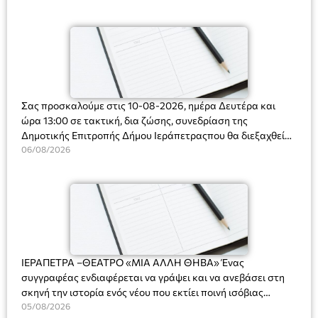
Ορφανό
Σας προσκαλούμε στις 10-08-2026, ημέρα Δευτέρα και
ώρα 13:00 σε τακτική, δια ζώσης, συνεδρίαση της
Δημοτικής Επιτροπής Δήμου Ιεράπετραςπου θα διεξαχθεί
στο Δημοτικό Κατάστημα, Δημοκρατίας 31 στην αίθουσα
06/08/2026
«ΙΩΑΝΝΗΣ ΧΡΙΣΤΑΚΗΣ» στον 1ο όροφο, για τη συζήτηση
και λήψη αποφάσεων στα παρακάτω θέματα:
ΙΕΡΑΠΕΤΡΑ –ΘΕΑΤΡΟ «ΜΙΑ ΑΛΛΗ ΘΗΒΑ» Ένας
συγγραφέας ενδιαφέρεται να γράψει και να ανεβάσει στη
σκηνή την ιστορία ενός νέου που εκτίει ποινή ισόβιας
κάθειρξης για πατροκτονία. Ένα πολυβραβευμένο έργο για
05/08/2026