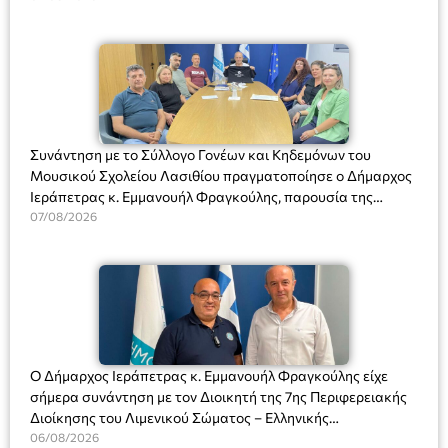
Συνάντηση με το Σύλλογο Γονέων και Κηδεμόνων του
Μουσικού Σχολείου Λασιθίου πραγματοποίησε ο Δήμαρχος
Ιεράπετρας κ. Εμμανουήλ Φραγκούλης, παρουσία της
Διευθύντριας του σχολείου κας Μαριάννας Χαΐτα.
07/08/2026
Ο Δήμαρχος Ιεράπετρας κ. Εμμανουήλ Φραγκούλης είχε
σήμερα συνάντηση με τον Διοικητή της 7ης Περιφερειακής
Διοίκησης του Λιμενικού Σώματος – Ελληνικής
Ακτοφυλακής (Λ.Σ.-ΕΛ.ΑΚΤ.), Αρχιπλοίαρχο Λ.Σ. κ. Ιωάννη
06/08/2026