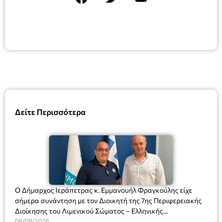
Δείτε Περισσότερα
Ο Δήμαρχος Ιεράπετρας κ. Εμμανουήλ Φραγκούλης είχε
σήμερα συνάντηση με τον Διοικητή της 7ης Περιφερειακής
Διοίκησης του Λιμενικού Σώματος – Ελληνικής
Ακτοφυλακής (Λ.Σ.-ΕΛ.ΑΚΤ.), Αρχιπλοίαρχο Λ.Σ. κ. Ιωάννη
06/08/2026