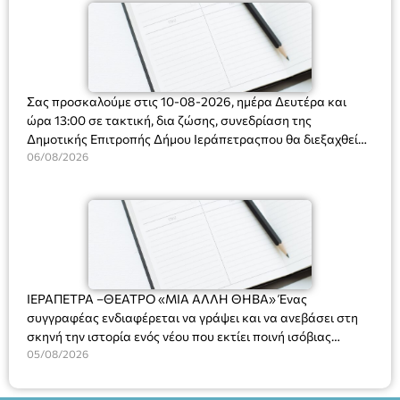
Σας προσκαλούμε στις 10-08-2026, ημέρα Δευτέρα και
ώρα 13:00 σε τακτική, δια ζώσης, συνεδρίαση της
Δημοτικής Επιτροπής Δήμου Ιεράπετραςπου θα διεξαχθεί
στο Δημοτικό Κατάστημα, Δημοκρατίας 31 στην αίθουσα
06/08/2026
«ΙΩΑΝΝΗΣ ΧΡΙΣΤΑΚΗΣ» στον 1ο όροφο, για τη συζήτηση
και λήψη αποφάσεων στα παρακάτω θέματα:
ΙΕΡΑΠΕΤΡΑ –ΘΕΑΤΡΟ «ΜΙΑ ΑΛΛΗ ΘΗΒΑ» Ένας
συγγραφέας ενδιαφέρεται να γράψει και να ανεβάσει στη
σκηνή την ιστορία ενός νέου που εκτίει ποινή ισόβιας
κάθειρξης για πατροκτονία. Ένα πολυβραβευμένο έργο για
05/08/2026
τις σχέσεις πατέρα-γιου, την ανδρική ταυτότητα, την ψυχική
ασθένεια, τον ερωτισμό. Ένα έργο αινιγματικό, συγκινητικό,