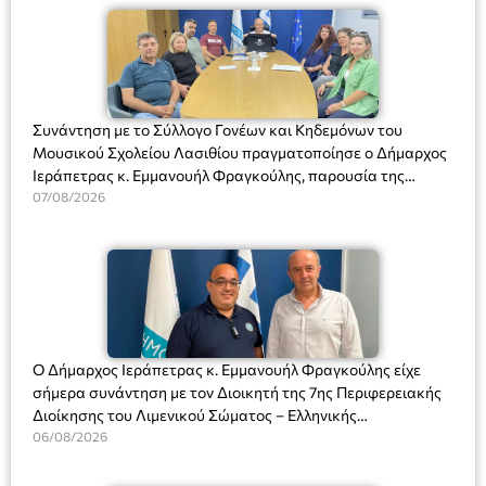
Συνάντηση με το Σύλλογο Γονέων και Κηδεμόνων του
Μουσικού Σχολείου Λασιθίου πραγματοποίησε ο Δήμαρχος
Ιεράπετρας κ. Εμμανουήλ Φραγκούλης, παρουσία της
Διευθύντριας του σχολείου κας Μαριάννας Χαΐτα.
07/08/2026
Ο Δήμαρχος Ιεράπετρας κ. Εμμανουήλ Φραγκούλης είχε
σήμερα συνάντηση με τον Διοικητή της 7ης Περιφερειακής
Διοίκησης του Λιμενικού Σώματος – Ελληνικής
Ακτοφυλακής (Λ.Σ.-ΕΛ.ΑΚΤ.), Αρχιπλοίαρχο Λ.Σ. κ. Ιωάννη
06/08/2026
Ορφανό