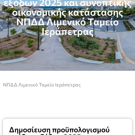
εξόδων 2025 και συνοπτικής
οικονομικής κατάστασης
NΠΔΔ Λιμενικό Ταμείο
Ιεράπετρας
ΝΠΔΔ Λιμενικό Ταμείο Ιεράπετρας
Δημοσίευση προϋπολογισμού