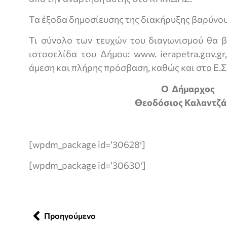
Τα έξοδα δημοσίευσης της διακήρυξης βαρύνου
Τι σύνολο των τευχών του διαγωνισμού θα β
ιστοσελίδα του Δήμου: www. ierapetra.gov.g
άμεση και πλήρης πρόσβαση, καθώς και στο Ε.Σ.
Ο Δήμαρχος
Θεοδόσιος Καλαντζά
[wpdm_package id=’30628′]
[wpdm_package id=’30630′]
Προηγούμενο