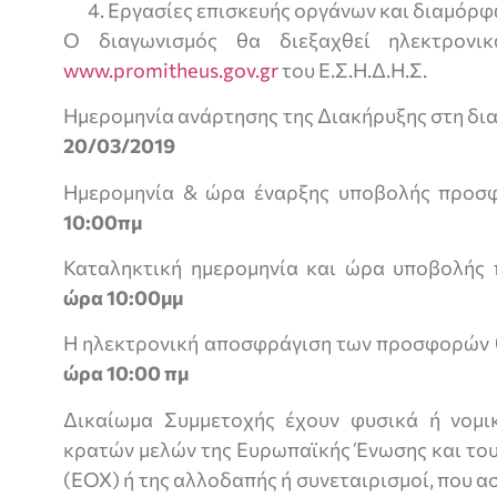
Εργασίες επισκευής οργάνων και διαμόρ
Ο διαγωνισμός θα διεξαχθεί ηλεκτρονι
www.promitheus.gov.gr
του Ε.Σ.Η.Δ.Η.Σ.
Ημερομηνία ανάρτησης της Διακήρυξης στη δι
20/03/2019
Ημερομηνία & ώρα έναρξης υποβολής προσ
10:00πμ
Καταληκτική ημερομηνία και ώρα υποβολής
ώρα 10:00μμ
Η ηλεκτρονική αποσφράγιση των προσφορών θ
ώρα 10:00 πμ
Δικαίωμα Συμμετοχής έχουν φυσικά ή νομι
κρατών μελών της Ευρωπαϊκής Ένωσης και το
(EOX) ή της αλλοδαπής ή συνεταιρισμοί, που α