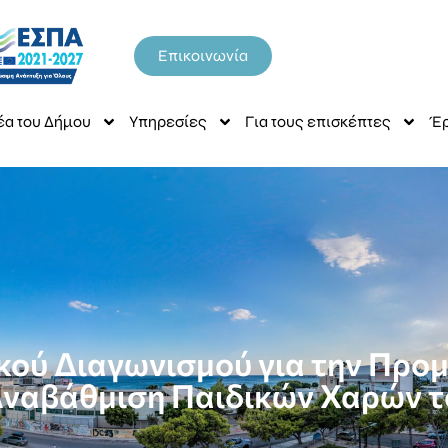
Επικοινωνία
έα του Δήμου
Υπηρεσίες
Για τους επισκέπτες
Έρ
κού Διαγωνισμού για την Προμ
 Αναβάθμιση Παιδικών Χαρών τ