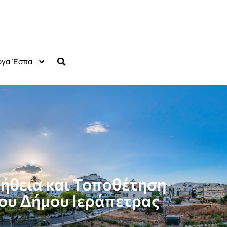
γα Έσπα
ήθεια και Τοποθέτηση
ου Δήμου Ιεράπετρας