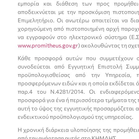
εμπορία και διάθεση των προς προμήθει
αποδεικνύεται με την προσκόμιση πιστοποιη
Επιμελητήριο. Οι ανωτέρω απαιτείται να δι
χορηγούμενη από πιστοποιημένη αρχή παροχ
να εγγραφούν στο ηλεκτρονικό σύστημα (Ε.Σ
www.promitheus.gov.gr
) ακολουθώντας τη σχετ
Κάθε προσφορά αυτών που συμμετέχουν σ
συνοδεύεται από Εγγυητική Επιστολή Συμ
προϋπολογισθείσας από την Υπηρεσία, 
προσφερόμενων ειδών και η οποία εκδίδεται 
παρ.4 του Ν.4281/2014. Οι ενδιαφερόμε
προσφορά για ένα ή περισσότερα τμήματα της
αυτή το ύψος της εγγυητικής προσαρμόζεται 
ενδεικτικού προϋπολογισμού της υπηρεσίας.
Η χρονική διάρκεια υλοποίησης της προμήθεια
από την ανάρτηση αυτής στο ΚΗΜΔΗΣ.