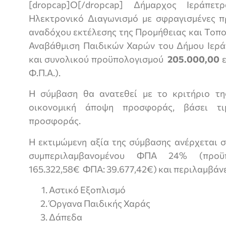
[dropcap]Ο[/dropcap] Δήμαρχος Ιεράπετ
Ηλεκτρονικό Διαγωνισμό με σφραγισμένες π
αναδόχου εκτέλεσης της Προμήθειας και Τοπο
Αναβάθμιση Παιδικών Χαρών του Δήμου Ιεράπ
και συνολικού προϋπολογισμού
205.000,00
ε
Φ.Π.Α.).
Η σύμβαση θα ανατεθεί με το κριτήριο τ
οικονομική άποψη προσφοράς, βάσει τι
προσφοράς.
Η εκτιμώμενη αξία της σύμβασης ανέρχεται
συμπεριλαμβανομένου ΦΠΑ 24% (προϋ
165.322,58€ ΦΠΑ: 39.677,42€) και περιλαμβάνε
Αστικό Εξοπλισμό
Όργανα Παιδικής Χαράς
Δάπεδα