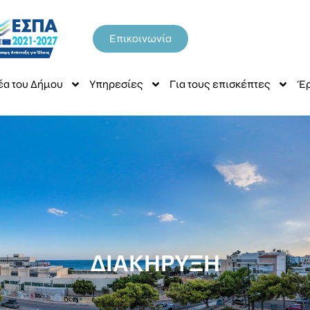
Επικοινωνία
έα του Δήμου
Υπηρεσίες
Για τους επισκέπτες
Έρ
ΔΙΑΚΗΡΥΞΗ