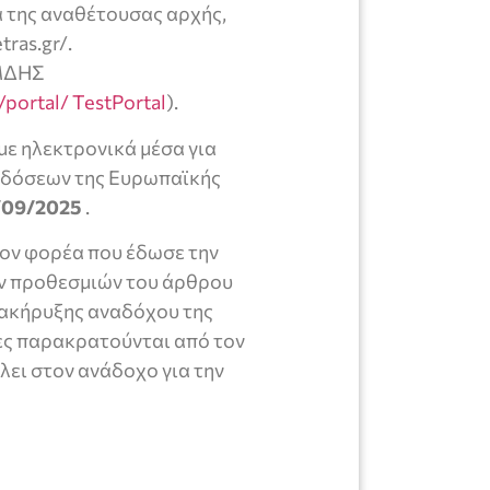
α της αναθέτουσας αρχής,
ras.gr/.
ΗΜΔΗΣ
/portal/ TestPortal
).
ε ηλεκτρονικά μέσα για
κδόσεων της Ευρωπαϊκής
6/09/2025
.
ον φορέα που έδωσε την
ων προθεσμιών του άρθρου
ανακήρυξης αναδόχου της
ες παρακρατούνται από τον
λει στον ανάδοχο για την