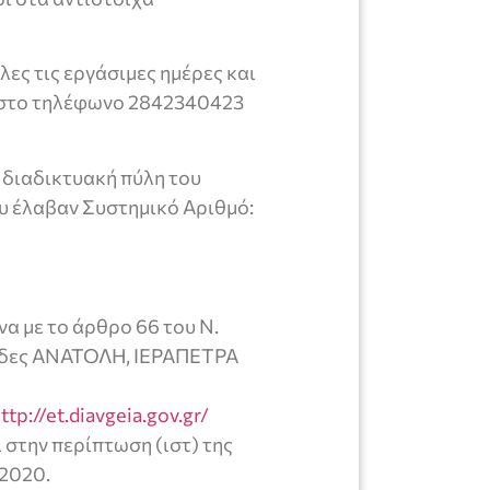
ες τις εργάσιμες ημέρες και
ι στο τηλέφωνο 2842340423
 διαδικτυακή πύλη του
ου έλαβαν Συστημικό Αριθμό:
α με το άρθρο 66 του Ν.
ρίδες ΑΝΑΤΟΛΗ, ΙΕΡΑΠΕΤΡΑ
ttp://et.diavgeia.gov.gr/
στην περίπτωση (ιστ) της
2020.