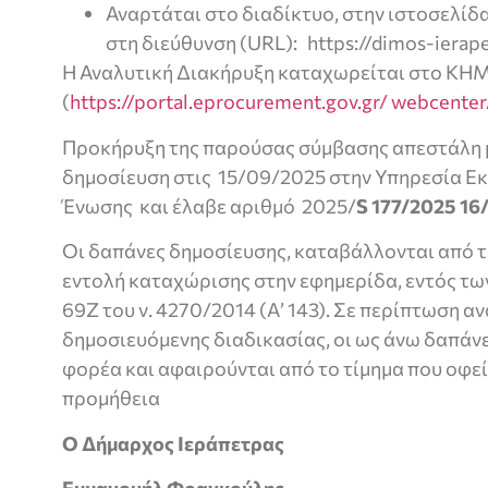
Αναρτάται στο διαδίκτυο, στην ιστοσελίδ
στη διεύθυνση (URL): https://dimos-ierapet
Η Αναλυτική Διακήρυξη καταχωρείται στο Κ
(
https://portal.eprocurement.gov.gr/ webcenter
Προκήρυξη της παρούσας σύμβασης απεστάλη μ
δημοσίευση στις 15/09/2025 στην Υπηρεσία Ε
Ένωσης και έλαβε αριθμό 2025/
S 177/2025 1
Οι δαπάνες δημοσίευσης, καταβάλλονται από τ
εντολή καταχώρισης στην εφημερίδα, εντός τ
69Ζ του ν. 4270/2014 (Α’ 143). Σε περίπτωση 
δημοσιευόμενης διαδικασίας, οι ως άνω δαπάν
φορέα και αφαιρούνται από το τίμημα που οφεί
προμήθεια
Ο Δήμαρχος Ιεράπετρας