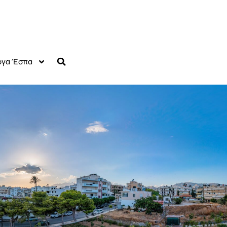
γα Έσπα