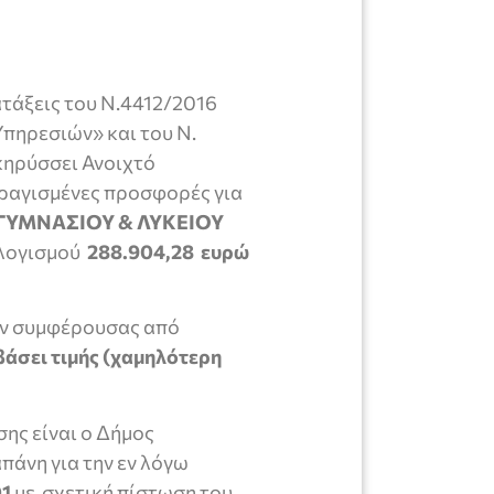
ατάξεις του Ν.4412/2016
πηρεσιών» και του Ν.
ηρύσσει Ανοιχτό
ραγισμένες προσφορές για
ΓΥΜΝΑΣΙΟΥ & ΛΥΚΕΙΟΥ
ολογισμού
288.904,28 ευρώ
έον συμφέρουσας από
βάσει τιμής (χαμηλότερη
ης είναι ο Δήμος
πάνη για την εν λόγω
01
με σχετική πίστωση του