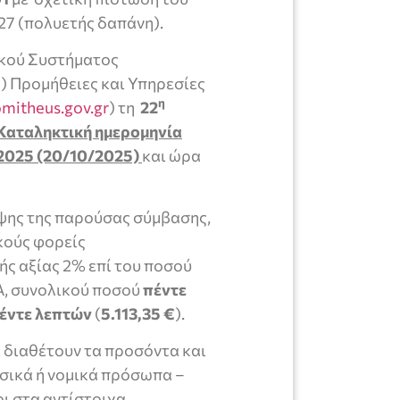
27 (πολυετής δαπάνη).
ικού Συστήματος
 Προμήθειες και Υπηρεσίες
η
mitheus.gov.gr
) τη
22
Καταληκτική ημερομηνία
2025 (20/10/2025)
και ώρα
αψης της παρούσας σύμβασης,
κούς φορείς
ής αξίας 2% επί του ποσού
Α, συνολικού ποσού
πέντε
πέντε λεπτών
(
5.113,35
€
).
 διαθέτουν τα προσόντα και
σικά ή νομικά πρόσωπα –
ι στα αντίστοιχα