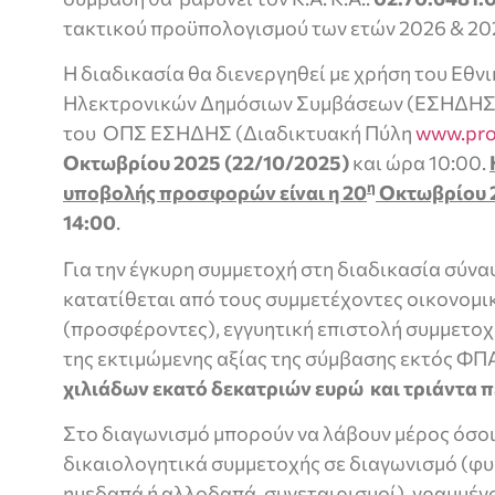
τακτικού προϋπολογισμού των ετών 2026 & 20
Η διαδικασία θα διενεργηθεί με χρήση του Εθν
Ηλεκτρονικών Δημόσιων Συμβάσεων (ΕΣΗΔΗΣ)
του ΟΠΣ ΕΣΗΔΗΣ (Διαδικτυακή Πύλη
www.pro
Οκτωβρίου 2025 (22/10/2025)
και ώρα 10:00.
η
υποβολής προσφορών είναι η 20
Οκτωβρίου 
14:00
.
Για την έγκυρη συμμετοχή στη διαδικασία σύν
κατατίθεται από τους συμμετέχοντες οικονομι
(προσφέροντες), εγγυητική επιστολή συμμετοχ
της εκτιμώμενης αξίας της σύμβασης εκτός ΦΠ
χιλιάδων εκατό δεκατριών ευρώ και τριάντα 
Στο διαγωνισμό μπορούν να λάβουν μέρος όσοι
δικαιολογητικά συμμετοχής σε διαγωνισμό (φυ
ημεδαπά ή αλλοδαπά, συνεταιρισμοί), γραμμένο