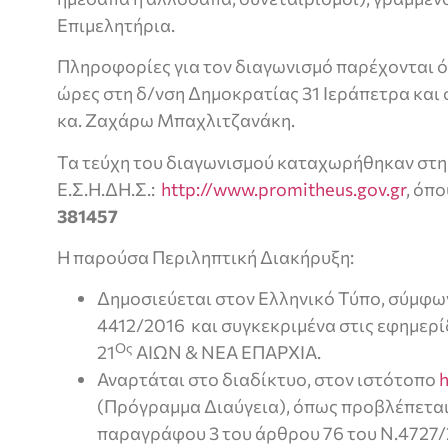
Επιμελητήρια.
Πληροφορίες για τον διαγωνισμό παρέχονται όλ
ώρες στη δ/νση Δημοκρατίας 31 Ιεράπετρα κα
κα. Ζαχάρω Μπαχλιτζανάκη.
Τα τεύχη του διαγωνισμού καταχωρήθηκαν στη
Ε.Σ.Η.ΔΗ.Σ.:
http://www.promitheus.gov.gr
, όπ
381457
Η παρούσα Περιληπτική Διακήρυξη:
Δημοσιεύεται στον Ελληνικό Τύπο, σύμφων
4412/2016 και συγκεκριμένα στις εφημε
Ος
21
ΑΙΩΝ & ΝΕΑ ΕΠΑΡΧΙΑ.
Αναρτάται στο διαδίκτυο, στον ιστότοπο
h
(Πρόγραμμα Διαύγεια), όπως προβλέπεται 
παραγράφου 3 του άρθρου 76 του Ν.4727/