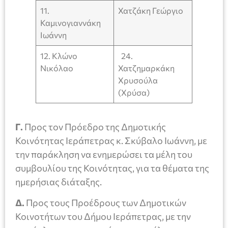
11.
Χατζάκη Γεώργιο
Καμινογιαννάκη
Ιωάννη
12. Κλώνο
24.
Νικόλαο
Χατζημαρκάκη
Χρυσούλα
(Χρύσα)
Γ.
Προς τον Πρόεδρο της Δημοτικής
Κοινότητας Ιεράπετρας κ. Σκύβαλο Ιωάννη, με
την παράκληση να ενημερώσει τα μέλη του
συμβουλίου της Κοινότητας, για τα θέματα της
ημερήσιας διάταξης.
Δ.
Προς τους Προέδρους των Δημοτικών
Κοινοτήτων του Δήμου Ιεράπετρας, με την