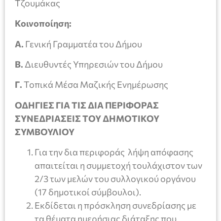
Τζουμάκας
Κοινοποίηση:
Α.
Γενική Γραμματέα του Δήμου
Β.
Διευθυντές Υπηρεσιών του Δήμου
Γ.
Τοπικά Μέσα Μαζικής Ενημέρωσης
ΟΔΗΓΙΕΣ ΓΙΑ ΤΙΣ ΔΙΑ ΠΕΡΙΦΟΡΑΣ
ΣΥΝΕΔΡΙΑΣΕΙΣ ΤΟΥ ΔΗΜΟΤΙΚΟΥ
ΣΥΜΒΟΥΛΙΟΥ
Για την δια περιφοράς λήψη απόφασης
απαιτείται η συμμετοχή τουλάχιστον των
2/3 των μελών του συλλογικού οργάνου
(17 δημοτικοί σύμβουλοι).
Εκδίδεται η πρόσκληση συνεδρίασης με
τα θέματα ημερήσιας διάταξης που