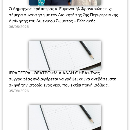
Ο Δήμαρχος Ιεράπετρας κ. Εμμανουήλ Φραγκούλης είχε
σήμερα συνάντηση με τον Διοικητή της 7ης Περιφερειακής
Διοίκησης του Λιμενικού Σώματος – Ελληνικής
Ακτοφυλακής (Λ.Σ.-ΕΛ.ΑΚΤ.), Αρχιπλοίαρχο Λ.Σ. κ. Ιωάννη
06/08/2026
Ορφανό
ΙΕΡΑΠΕΤΡΑ –ΘΕΑΤΡΟ «ΜΙΑ ΑΛΛΗ ΘΗΒΑ» Ένας
συγγραφέας ενδιαφέρεται να γράψει και να ανεβάσει στη
σκηνή την ιστορία ενός νέου που εκτίει ποινή ισόβιας
κάθειρξης για πατροκτονία. Ένα πολυβραβευμένο έργο για
05/08/2026
τις σχέσεις πατέρα-γιου, την ανδρική ταυτότητα, την ψυχική
ασθένεια, τον ερωτισμό. Ένα έργο αινιγματικό, συγκινητικό,
όσο και διασκεδαστικό. Ο διακεκριμένος σκηνοθέτης
Βαγγέλης Θεοδωρόπουλος ανέδειξε το πολυεπίπεδο αυτό
έργο, ενώ η παράσταση έχει καθιερωθεί ως σημαντικό
θεατρικό γεγονός χάρη στις εξαιρετικές ερμηνείες του