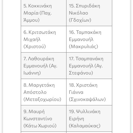
5. Κοκκινάκη
15. Σπυριδάκη
Μαρία (Παχ.
Νικόλαο
Άμμου)
(Γδοχίων)
6. Κριτσωτάκη
16. Ταμπακάκη
Μιχαήλ
Εμμανουήλ
(Χριστού)
(Μακρυλιάς)
7. Λαθουράκη
17. Τσαμπανάκη
Εμμανουήλ (Αγ.
Εμμανουήλ (Αγ.
Ιωάννη)
Στεφάνου)
8. Μαργετάκη
18. Χριστάκη
Απόστολο
Γιάννα
(Μεταξοχωρίου)
(Σχινοκαψάλων)
9. Μαυρή
19. Ψυλλινάκη
Κωνσταντίνο
Ειρήνη
(Κάτω Χωριού)
(Καλαμαύκας)