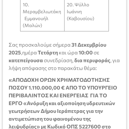
10.
20. Ψύλλο
Μεραμβελιωτάκη
Ιωάννη
Εμμανουήλ
(Καβουσίου)
(Μαλών)
Σας προσκαλούμε σήμερα
31
Δεκεμβρίου
2025
,ημέρα
Τετάρτη
και ώρα
10:00
σε
κατεπείγουσα
συνεδρίαση,
δια περιφοράς
, για
λήψη απόφασης στο παρακάτω θέμα:
«ΑΠΟΔΟΧΗ ΟΡΩΝ ΧΡΗΜΑΤΟΔΟΤΗΣΗΣ
ΠΟΣΟΥ 1.110.000,00 € ΑΠΟ ΤΟ ΥΠΟΥΡΓΕΙΟ
ΠΕΡΙΒΑΛΙΝΤΟΣ ΚΑΙ ΕΝΕΡΓΕΙΑΣ ΓΙΑ ΤΟ
ΕΡΓΟ «Ανόρυξη και αξιοποίηση υδρευτικών
γεωτρήσεων Δήμου Ιεράπετρας για την
αντιμετώπιση του φαινομένου της
λειψυδρίας» με Κωδικό ΟΠΣ 5227600 στο