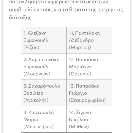
παράκληση να ενημερώσουν τα μέλη των
συμβουλίων τους, για τα θέματα της ημερήσιας
διάταξης:
1. Αλεξάκη
11. Παντελάκη
Εμμανουήλ
Αλέξανδρο
(Ρίζας)
(Μύρτου)
2. Δαμασκηνάκη
12. Παπαδάκη
Εμμανουήλ
Μαριάννα
(Μουρνιών)
(Ορεινού)
3. Ζαχαρόπουλο
13. Παπαδάκη
Βασίλειο
Γεώργιο
(Ανατολής)
(Σταυροχωρίου)
4. Καρτσακλή
14. Σιγανό
Μαρία
Νικόλαο
(Μεσελέρων)
(Μύθων)