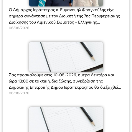
Ο Δήμαρχος Ιεράπετρας κ. Εμμανουήλ Φραγκούλης είχε
σήμερα συνάντηση με τον Διοικητή της 7ης Περιφερειακής
Διοίκησης του Λιμενικού Σώματος – Ελληνικής
Ακτοφυλακής (Λ.Σ.-ΕΛ.ΑΚΤ.), Αρχιπλοίαρχο Λ.Σ. κ. Ιωάννη
06/08/2026
Ορφανό
Σας προσκαλούμε στις 10-08-2026, ημέρα Δευτέρα και
ώρα 13:00 σε τακτική, δια ζώσης, συνεδρίαση της
Δημοτικής Επιτροπής Δήμου Ιεράπετραςπου θα διεξαχθεί
στο Δημοτικό Κατάστημα, Δημοκρατίας 31 στην αίθουσα
06/08/2026
«ΙΩΑΝΝΗΣ ΧΡΙΣΤΑΚΗΣ» στον 1ο όροφο, για τη συζήτηση
και λήψη αποφάσεων στα παρακάτω θέματα: