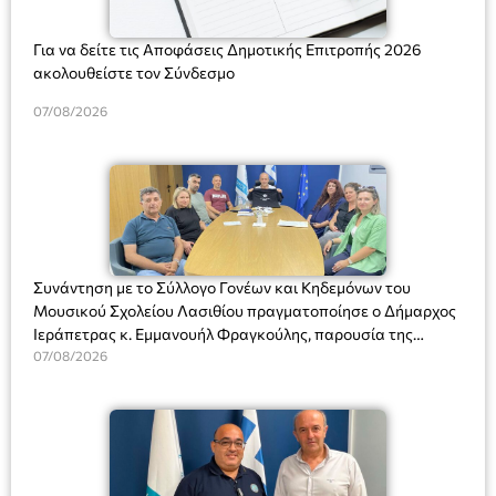
Για να δείτε τις Αποφάσεις Δημοτικής Επιτροπής 2026
ακολουθείστε τον Σύνδεσμο
07/08/2026
Συνάντηση με το Σύλλογο Γονέων και Κηδεμόνων του
Μουσικού Σχολείου Λασιθίου πραγματοποίησε ο Δήμαρχος
Ιεράπετρας κ. Εμμανουήλ Φραγκούλης, παρουσία της
Διευθύντριας του σχολείου κας Μαριάννας Χαΐτα.
07/08/2026