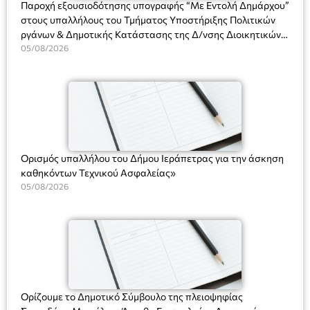
Παροχή εξουσιοδότησης υπογραφής “Με Εντολή Δημάρχου”
στους υπαλλήλους του Τμήματος Υποστήριξης Πολιτικών
ργάνων & Δημοτικής Κατάστασης της Δ/νσης Διοικητικών
Υπηρεσιών για αποφάσεις, πιστοποιητικά, πράξεις και
05/08/2026
χρήση του Πληροφοριακού Συστήματος “Μητρώο Πολιτών”
(Ν. 5314/2026).»
Ορισμός υπαλλήλου του Δήμου Ιεράπετρας για την άσκηση
καθηκόντων Τεχνικού Ασφαλείας»
05/08/2026
Ορίζουμε το Δημοτικό Σύμβουλο της πλειοψηφίας