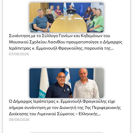
Συνάντηση με το Σύλλογο Γονέων και Κηδεμόνων του
Μουσικού Σχολείου Λασιθίου πραγματοποίησε ο Δήμαρχος
Ιεράπετρας κ. Εμμανουήλ Φραγκούλης, παρουσία της
Διευθύντριας του σχολείου κας Μαριάννας Χαΐτα.
07/08/2026
Ο Δήμαρχος Ιεράπετρας κ. Εμμανουήλ Φραγκούλης είχε
σήμερα συνάντηση με τον Διοικητή της 7ης Περιφερειακής
Διοίκησης του Λιμενικού Σώματος – Ελληνικής
Ακτοφυλακής (Λ.Σ.-ΕΛ.ΑΚΤ.), Αρχιπλοίαρχο Λ.Σ. κ. Ιωάννη
06/08/2026
Ορφανό