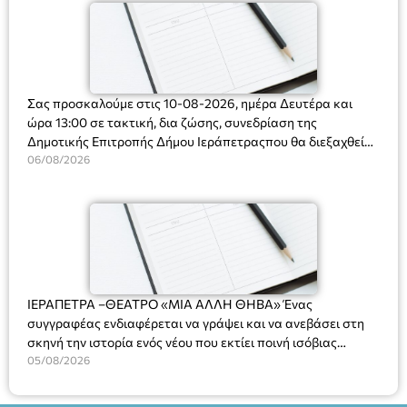
Σας προσκαλούμε στις 10-08-2026, ημέρα Δευτέρα και
ώρα 13:00 σε τακτική, δια ζώσης, συνεδρίαση της
Δημοτικής Επιτροπής Δήμου Ιεράπετραςπου θα διεξαχθεί
στο Δημοτικό Κατάστημα, Δημοκρατίας 31 στην αίθουσα
06/08/2026
«ΙΩΑΝΝΗΣ ΧΡΙΣΤΑΚΗΣ» στον 1ο όροφο, για τη συζήτηση
και λήψη αποφάσεων στα παρακάτω θέματα:
ΙΕΡΑΠΕΤΡΑ –ΘΕΑΤΡΟ «ΜΙΑ ΑΛΛΗ ΘΗΒΑ» Ένας
συγγραφέας ενδιαφέρεται να γράψει και να ανεβάσει στη
σκηνή την ιστορία ενός νέου που εκτίει ποινή ισόβιας
κάθειρξης για πατροκτονία. Ένα πολυβραβευμένο έργο για
05/08/2026
τις σχέσεις πατέρα-γιου, την ανδρική ταυτότητα, την ψυχική
ασθένεια, τον ερωτισμό. Ένα έργο αινιγματικό, συγκινητικό,