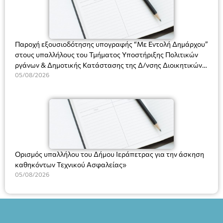
και στο more.com Χώρος: 3ο Γυμνάσιο Ιεράπετρας
(Είσοδος ΕΠΑ.Λ.) Έναρξη 21:15 Οργάνωση: ΚΝΩΣΟΣ
ΘΕΑΤΡΙΚΕΣ ΠΑΡΑΓΩΓΕΣ ΕΕ
Παροχή εξουσιοδότησης υπογραφής “Με Εντολή Δημάρχου”
στους υπαλλήλους του Τμήματος Υποστήριξης Πολιτικών
ργάνων & Δημοτικής Κατάστασης της Δ/νσης Διοικητικών
Υπηρεσιών για αποφάσεις, πιστοποιητικά, πράξεις και
05/08/2026
χρήση του Πληροφοριακού Συστήματος “Μητρώο Πολιτών”
(Ν. 5314/2026).»
Ορισμός υπαλλήλου του Δήμου Ιεράπετρας για την άσκηση
καθηκόντων Τεχνικού Ασφαλείας»
05/08/2026