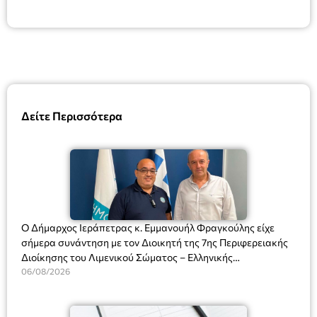
Δείτε Περισσότερα
Ο Δήμαρχος Ιεράπετρας κ. Εμμανουήλ Φραγκούλης είχε
σήμερα συνάντηση με τον Διοικητή της 7ης Περιφερειακής
Διοίκησης του Λιμενικού Σώματος – Ελληνικής
Ακτοφυλακής (Λ.Σ.-ΕΛ.ΑΚΤ.), Αρχιπλοίαρχο Λ.Σ. κ. Ιωάννη
06/08/2026
Ορφανό