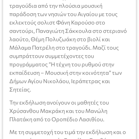
τραγούδια από την πλούσια μουσική
παράδοση των νησιών του Αιγαίου με τους
εκλεκτούς σολιστ Φάνη Καρούσο στο
σαντούρι, Παναγιώτη Σάκκουλα στο στεριανό
λαούτο, Θέμη Πολυζωάκη στο βιολί και
Μάλαμα Πατρέλη στο τραγούδι. Μαζί τους
συμπράττουν συμμετέχοντες του
προγράμματος ”Η τέχνη του ρυθμού στην
εκπαίδευση – Μουσική στην κοινότητα” των
Δήμων Αγίου Νικολάου, Ιεράπετρας και
Σητείας.
Την εκδήλωση ανοίγουν οι μαθητές του
Χρύσανθου Μακράκη και του Μανώλη
Πλατάκη από το Οροπέδιο Λασιθίου.
Με τη συμμετοχή του τιμά την εκδήλωση και ο