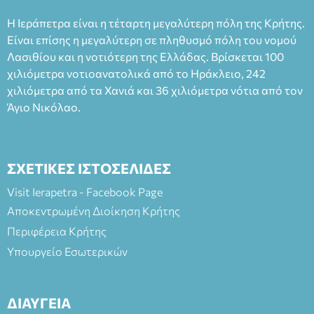
Ταμείο 22€- Προπώληση 20€( Άνεργοι, Φοιτητές, ΑΜΕΑ,
Η Ιεράπετρα είναι η τέταρτη μεγαλύτερη πόλη της Κρήτης.
άνω των 65 Προπώληση: Βιβλιοπωλείο Πάπυρος (Πλατεία
Είναι επίσης η μεγαλύτερη σε πληθυσμό πόλη του νομού
Πλαστήρα), E&G Mini market (Δημοκρατίας 39 Ιεράπετρα)
Λασιθίου και η νοτιότερη της Ελλάδας. Βρίσκεται 100
και στο more.com Χώρος: 3ο Γυμνάσιο Ιεράπετρας
(Είσοδος ΕΠΑ.Λ.) Έναρξη 21:15 Οργάνωση: ΚΝΩΣΟΣ
χιλιόμετρα νοτιοανατολικά από το Ηράκλειο, 242
ΘΕΑΤΡΙΚΕΣ ΠΑΡΑΓΩΓΕΣ ΕΕ
χιλιόμετρα από τα Χανιά και 36 χιλιόμετρα νότια από τον
Άγιο Νικόλαο.
ΣΧΕΤΙΚΕΣ ΙΣΤΟΣΕΛΙΔΕΣ
Visit Ierapetra - Facebook Page
Αποκεντρωμένη Διοίκηση Κρήτης
Περιφέρεια Κρήτης
Υπουργείο Εσωτερικών
ΔΙΑΥΓΕΙΑ