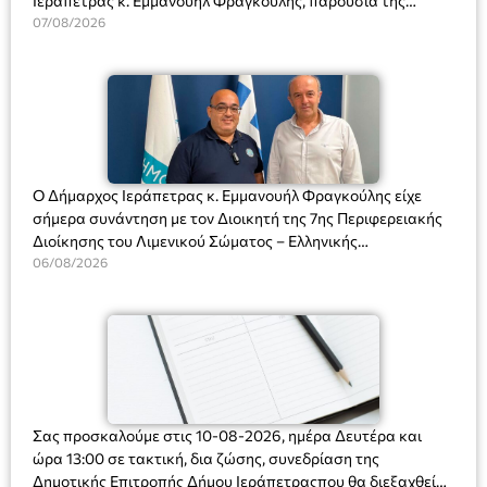
Ιεράπετρας κ. Εμμανουήλ Φραγκούλης, παρουσία της
Διευθύντριας του σχολείου κας Μαριάννας Χαΐτα.
07/08/2026
Ο Δήμαρχος Ιεράπετρας κ. Εμμανουήλ Φραγκούλης είχε
σήμερα συνάντηση με τον Διοικητή της 7ης Περιφερειακής
Διοίκησης του Λιμενικού Σώματος – Ελληνικής
Ακτοφυλακής (Λ.Σ.-ΕΛ.ΑΚΤ.), Αρχιπλοίαρχο Λ.Σ. κ. Ιωάννη
06/08/2026
Ορφανό
Σας προσκαλούμε στις 10-08-2026, ημέρα Δευτέρα και
ώρα 13:00 σε τακτική, δια ζώσης, συνεδρίαση της
Δημοτικής Επιτροπής Δήμου Ιεράπετραςπου θα διεξαχθεί