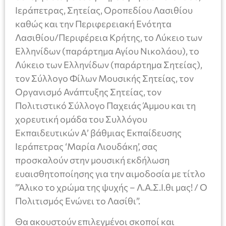
Ιεράπετρας, Σητείας, Οροπεδίου Λασιθίου
καθώς και την Περιφερειακή Ενότητα
Λασιθίου/Περιφέρεια Κρήτης, το Λύκειο των
Ελληνίδων (παράρτημα Αγίου Νικολάου), το
Λύκειο των Ελληνίδων (παράρτημα Σητείας),
τον Σύλλογο Φίλων Μουσικής Σητείας, τον
Οργανισμό Ανάπτυξης Σητείας, τον
Πολιτιστικό Σύλλογο Παχειάς Άμμου και τη
χορευτική ομάδα του Συλλόγου
Εκπαιδευτικών Α’ βάθμιας Εκπαίδευσης
Ιεράπετρας ‘Μαρία Λιουδάκη’, σας
προσκαλούν στην μουσική εκδήλωση
ευαισθητοποίησης για την αιμοδοσία με τίτλο
”Άλικο το χρώμα της ψυχής – Λ.Α.Σ.Ι.θι μας! / Ο
Πολιτισμός Ενώνει το Λασίθι”.
Θα ακουστούν επιλεγμένοι σκοποί και