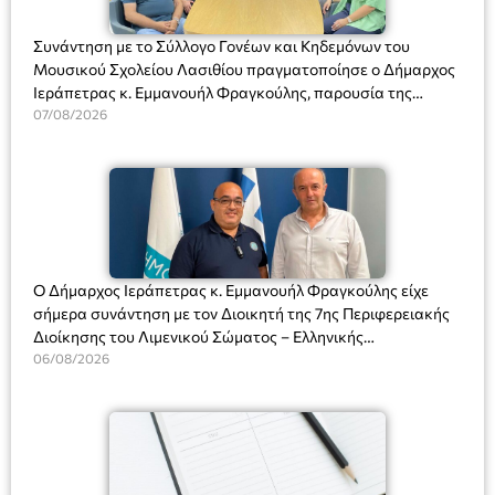
Συνάντηση με το Σύλλογο Γονέων και Κηδεμόνων του
Μουσικού Σχολείου Λασιθίου πραγματοποίησε ο Δήμαρχος
Ιεράπετρας κ. Εμμανουήλ Φραγκούλης, παρουσία της
Διευθύντριας του σχολείου κας Μαριάννας Χαΐτα.
07/08/2026
Ο Δήμαρχος Ιεράπετρας κ. Εμμανουήλ Φραγκούλης είχε
σήμερα συνάντηση με τον Διοικητή της 7ης Περιφερειακής
Διοίκησης του Λιμενικού Σώματος – Ελληνικής
Ακτοφυλακής (Λ.Σ.-ΕΛ.ΑΚΤ.), Αρχιπλοίαρχο Λ.Σ. κ. Ιωάννη
06/08/2026
Ορφανό