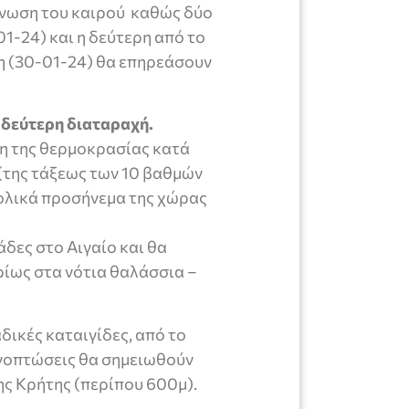
ίνωση του καιρού καθώς δύο
1-24) και η δεύτερη από το
τη (30-01-24) θα επηρεάσουν
 δεύτερη διαταραχή.
ση της θερμοκρασίας κατά
 (της τάξεως των 10 βαθμών
τολικά προσήνεμα της χώρας
δες στο Αιγαίο και θα
ρίως στα νότια θαλάσσια –
δικές καταιγίδες, από το
ονοπτώσεις θα σημειωθούν
ης Κρήτης (περίπου 600μ).