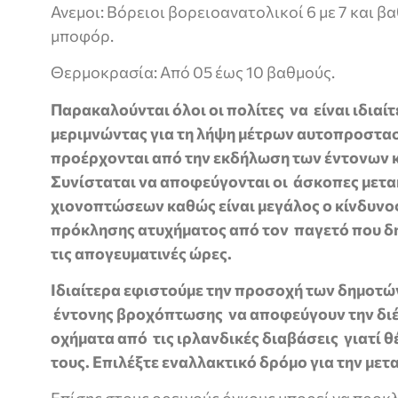
Ανεμοι: Βόρειοι βορειοανατολικοί 6 με 7 και β
μποφόρ.
Θερμοκρασία: Από 05 έως 10 βαθμούς.
Παρακαλούνται όλοι οι πολίτες να είναι ιδιαί
μεριμνώντας για τη λήψη μέτρων αυτοπροστασ
προέρχονται από την εκδήλωση των έντονων 
Συνίσταται να αποφεύγονται οι άσκοπες μετα
χιονοπτώσεων καθώς είναι μεγάλος ο κίνδυνος
πρόκλησης ατυχήματος από τον παγετό που δη
τις απογευματινές ώρες.
Ιδιαίτερα εφιστούμε την προσοχή των δημοτώ
έντονης βροχόπτωσης να αποφεύγουν την διέλ
οχήματα από τις ιρλανδικές διαβάσεις γιατί θ
τους. Επιλέξτε εναλλακτικό δρόμο για την μετ