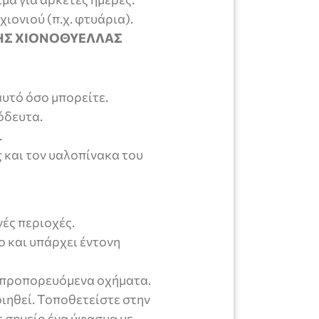
ιονιού (π.χ. φτυάρια).
ΤΗΣ ΧΙΟΝΟΘΥΕΛΛΑΣ
αυτό όσο μπορείτε.
όδευτα.
.
 και τον υαλοπίνακα του
ές περιοχές.
ο και υπάρχει έντονη
α προπορευόμενα οχήματα.
ιηθεί. Τοποθετείστε στην
 σημείο ένα ύφασμα με