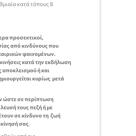
αθμιαία κατά τόπους 8
τερα προσεκτικοί,
ίας από κινδύνους που
καιρικών φαινομένων.
κινήσεις κατά την εκδήλωση
 αποκλεισμού ή και
μιουργείται κυρίως μετά
ν ώστε σε περίπτωση
ευσή τους πεζή ή με
έτουν σε κίνδυνο τη ζωή
ακίνησή σας
.