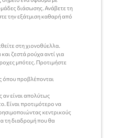
ομάδες διάσωσης. Ανάβετε τη
στε την εξάτμιση καθαρή από
εθείτε στη χιονοθύελλα.
και ζεστά ρούχα αντί για
ροχες μπότες. Προτιμήστε
ές όπου προβλέπονται
 αν είναι απολύτως
ο. Είναι προτιμότερο να
χρησιμοποιώντας κεντρικούς
ια τη διαδρομή που θα