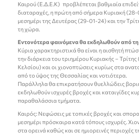
Καιρού (Ε.Δ.Ε.Κ) προβλέπεται βαθμιαία επιδε
διαταραχές, η πρώτη από σήμερα Κυριακή (28-0
μεσημέρι της Δευτέρας (29-01-24) και την Τρί
τη χώρα.
Εντονότερα φαινόμενα θα εκδηλωθούν από τη
Κύρια χαρακτηριστικά θα είναι η αισθητή πτώ
την διάρκεια του τριημέρου Κυριακής – Τρίτης
Κελσίου) και οι χιονοπτώσεις κυρίως στα ανα
από το ύψος της Θεσσαλίας και νοτιότερα.
Παράλληλα θα επικρατήσουν θυελλώδεις βοριά
εκδηλωθούν ισχυρές βροχές και καταιγίδες κυ
παραθαλάσσια τμήματα.
Καιρός: Νεφώσεις με τοπικές βροχές και σπορα
μεσημέρι πρόσκαιρα κατά τόπους ισχυρές. Χι
στα ορεινά καθώς και σε ημιορεινές περιοχές τ