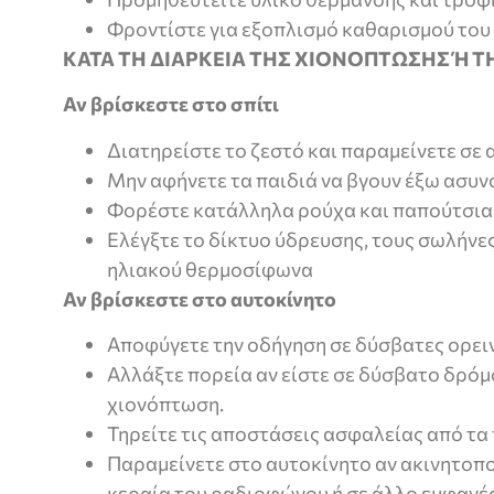
Φροντίστε για εξοπλισμό καθαρισμού του χ
ΚΑΤΑ ΤΗ ΔΙΑΡΚΕΙΑ ΤΗΣ ΧΙΟΝΟΠΤΩΣΗΣ Ή 
Αν βρίσκεστε στο σπίτι
Διατηρείστε το ζεστό και παραμείνετε σε 
Μην αφήνετε τα παιδιά να βγουν έξω ασυν
Φορέστε κατάλληλα ρούχα και παπούτσια
Ελέγξτε το δίκτυο ύδρευσης, τους σωλήνες
ηλιακού θερμοσίφωνα
Αν βρίσκεστε στο αυτοκίνητο
Αποφύγετε την οδήγηση σε δύσβατες ορειν
Αλλάξτε πορεία αν είστε σε δύσβατο δρόμ
χιονόπτωση.
Τηρείτε τις αποστάσεις ασφαλείας από τ
Παραμείνετε στο αυτοκίνητο αν ακινητοπο
κεραία του ραδιοφώνου ή σε άλλο εμφανές