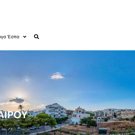
γα Έσπα
ΑΙΡΟΥ