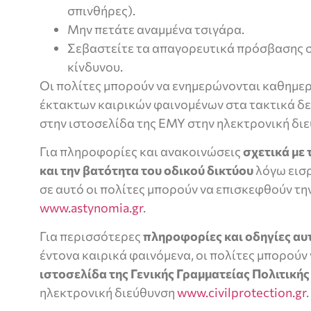
σπινθήρες).
Μην πετάτε αναμμένα τσιγάρα.
Σεβαστείτε τα απαγορευτικά πρόσβασης 
κίνδυνου.
Οι πολίτες μπορούν να ενημερώνονται καθημερι
έκτακτων καιρικών φαινομένων στα τακτικά δε
στην ιστοσελίδα της ΕΜΥ στην ηλεκτρονική δι
Για πληροφορίες και ανακοινώσεις
σχετικά με
και την βατότητα του οδικού δικτύου
λόγω εισ
σε αυτό οι πολίτες μπορούν να επισκεφθούν την
www.astynomia.gr
.
Για περισσότερες
πληροφορίες και οδηγίες α
έντονα καιρικά φαινόμενα, οι πολίτες μπορούν
ιστοσελίδα
της Γενικής Γραμματείας Πολιτική
ηλεκτρονική διεύθυνση
www.civilprotection.gr
.