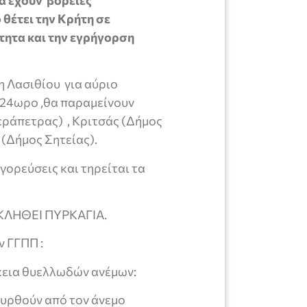
 θέτει την Κρήτη σε
τητα και την εγρήγορση
 Λασιθίου για αύριο
ο 24ωρο ,θα παραμείνουν
εράπετρας) , Κριτσάς (Δήμος
 (Δήμος Σητείας).
ορεύσεις και τηρείται τα
ΚΛΗΘΕΙ ΠΥΡΚΑΓΙΑ.
ν ΓΓΠΠ :
ρκεια θυελλωδών ανέμων:
συρθούν από τον άνεμο