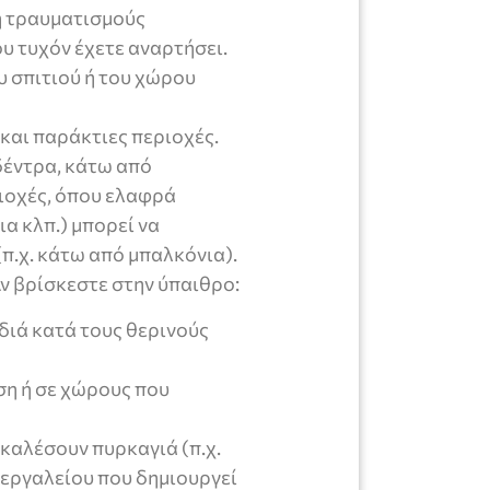
ή τραυματισμούς
υ τυχόν έχετε αναρτήσει.
υ σπιτιού ή του χώρου
και παράκτιες περιοχές.
δέντρα, κάτω από
ριοχές, όπου ελαφρά
ια κλπ.) μπορεί να
π.χ. κάτω από μπαλκόνια).
ν βρίσκεστε στην ύπαιθρο:
διά κατά τους θερινούς
ση ή σε χώρους που
καλέσουν πυρκαγιά (π.χ.
 εργαλείου που δημιουργεί