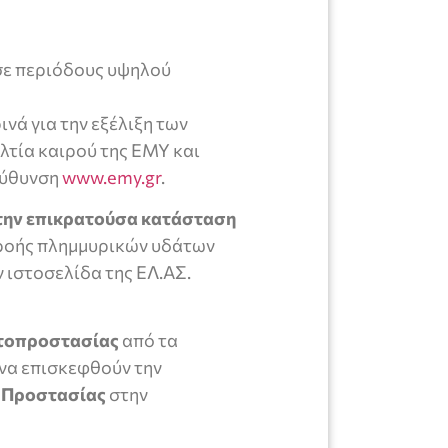
σε περιόδους υψηλού
νά για την εξέλιξη των
λτία καιρού της ΕΜΥ και
εύθυνση
www.emy.gr
.
 την επικρατούσα κατάσταση
ροής πλημμυρικών υδάτων
 ιστοσελίδα της ΕΛ.ΑΣ.
υτοπροστασίας
από τα
 να επισκεφθούν την
ς Προστασίας
στην