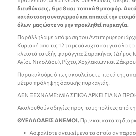
διευθύνσεις, 6 με 8
και
τοπικά 9 μποφόρ.
Αυτό
κατάσταση συναγερμού και απαιτεί την ετοιμό
όλων μας ώστε να μην προκληθεί πυρκαγία.
Παράλληλα με απόφαση του Αντιπεριφερειάρχη
Κυριακή από τις 12 τα μεσάνυχτα και για όλο τ
κλειστά τα εξής φαράγγια: Σαρακήνας (Δήμος Ι
Αγίου Νικολάου), Ρίχτυ, Χοχλακιων και Ζάκρου
Παρακαλούμε όπως ακουλείσετε πιστά της απαγ
μέτρα πρόληψης δασικής πυρκαγιάς.
ΔΕΝ ΞΕΧΝΑΜΕ: ΜΙΑ ΣΠΙΘΑ ΑΡΚΕΙ ΓΙΑ ΝΑ ΠΡΟ
Ακολουθούν οδηγίες προς τους πολίτες από τη
ΘΥΕΛΛΩΔΕΙΣ ΑΝΕΜΟΙ.
Πριν και κατά τη διά
Ασφαλίστε αντικείμενα τα οποία αν παρα