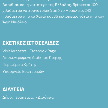
Λασιθίου και η νοτιότερη της Ελλάδας. Βρίσκεται 100
και στο more.com Χώρος: 3ο Γυμνάσιο Ιεράπετρας
(Είσοδος ΕΠΑ.Λ.) Έναρξη 21:15 Οργάνωση: ΚΝΩΣΟΣ
χιλιόμετρα νοτιοανατολικά από το Ηράκλειο, 242
ΘΕΑΤΡΙΚΕΣ ΠΑΡΑΓΩΓΕΣ ΕΕ
χιλιόμετρα από τα Χανιά και 36 χιλιόμετρα νότια από τον
Άγιο Νικόλαο.
ΣΧΕΤΙΚΕΣ ΙΣΤΟΣΕΛΙΔΕΣ
Visit Ierapetra - Facebook Page
Αποκεντρωμένη Διοίκηση Κρήτης
Περιφέρεια Κρήτης
Υπουργείο Εσωτερικών
ΔΙΑΥΓΕΙΑ
Δήμος Ιεράπετρας - Διαύγεια