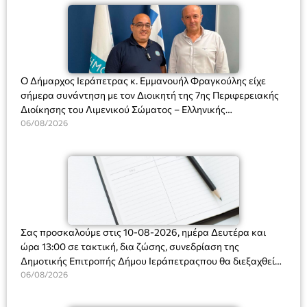
Ο Δήμαρχος Ιεράπετρας κ. Εμμανουήλ Φραγκούλης είχε
σήμερα συνάντηση με τον Διοικητή της 7ης Περιφερειακής
Διοίκησης του Λιμενικού Σώματος – Ελληνικής
Ακτοφυλακής (Λ.Σ.-ΕΛ.ΑΚΤ.), Αρχιπλοίαρχο Λ.Σ. κ. Ιωάννη
06/08/2026
Ορφανό
Σας προσκαλούμε στις 10-08-2026, ημέρα Δευτέρα και
ώρα 13:00 σε τακτική, δια ζώσης, συνεδρίαση της
Δημοτικής Επιτροπής Δήμου Ιεράπετραςπου θα διεξαχθεί
στο Δημοτικό Κατάστημα, Δημοκρατίας 31 στην αίθουσα
06/08/2026
«ΙΩΑΝΝΗΣ ΧΡΙΣΤΑΚΗΣ» στον 1ο όροφο, για τη συζήτηση
και λήψη αποφάσεων στα παρακάτω θέματα: