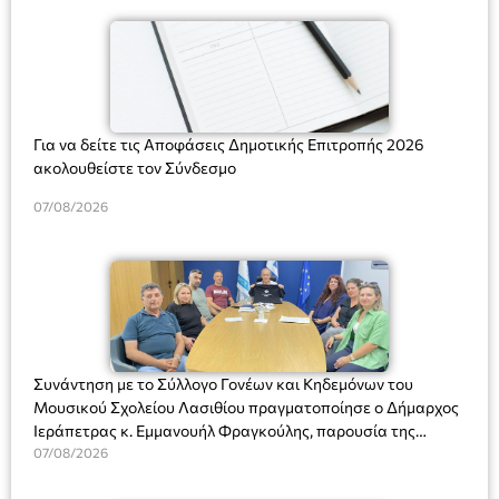
Για να δείτε τις Αποφάσεις Δημοτικής Επιτροπής 2026
ακολουθείστε τον Σύνδεσμο
07/08/2026
Συνάντηση με το Σύλλογο Γονέων και Κηδεμόνων του
Μουσικού Σχολείου Λασιθίου πραγματοποίησε ο Δήμαρχος
Ιεράπετρας κ. Εμμανουήλ Φραγκούλης, παρουσία της
Διευθύντριας του σχολείου κας Μαριάννας Χαΐτα.
07/08/2026