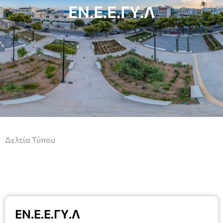
ΕΝ.Ε.Ε.ΓΥ.Λ
Δελτία Τύπου
ΕΝ.Ε.Ε.ΓΥ.Λ