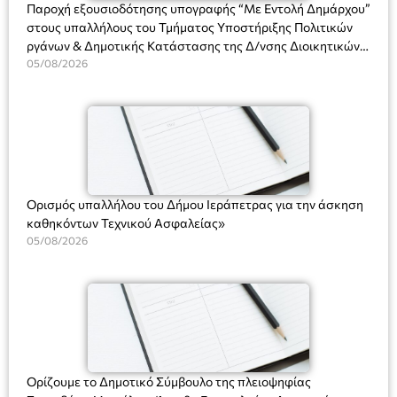
Παροχή εξουσιοδότησης υπογραφής “Με Εντολή Δημάρχου”
στους υπαλλήλους του Τμήματος Υποστήριξης Πολιτικών
ργάνων & Δημοτικής Κατάστασης της Δ/νσης Διοικητικών
Υπηρεσιών για αποφάσεις, πιστοποιητικά, πράξεις και
05/08/2026
χρήση του Πληροφοριακού Συστήματος “Μητρώο Πολιτών”
(Ν. 5314/2026).»
Ορισμός υπαλλήλου του Δήμου Ιεράπετρας για την άσκηση
καθηκόντων Τεχνικού Ασφαλείας»
05/08/2026
Ορίζουμε το Δημοτικό Σύμβουλο της πλειοψηφίας