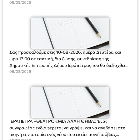
Ακτοφυλακής (Λ.Σ.-ΕΛ.ΑΚΤ.), Αρχιπλοίαρχο Λ.Σ. κ. Ιωάννη
06/08/2026
Ορφανό
Σας προσκαλούμε στις 10-08-2026, ημέρα Δευτέρα και
ώρα 13:00 σε τακτική, δια ζώσης, συνεδρίαση της
Δημοτικής Επιτροπής Δήμου Ιεράπετραςπου θα διεξαχθεί
στο Δημοτικό Κατάστημα, Δημοκρατίας 31 στην αίθουσα
06/08/2026
«ΙΩΑΝΝΗΣ ΧΡΙΣΤΑΚΗΣ» στον 1ο όροφο, για τη συζήτηση
και λήψη αποφάσεων στα παρακάτω θέματα:
ΙΕΡΑΠΕΤΡΑ –ΘΕΑΤΡΟ «ΜΙΑ ΑΛΛΗ ΘΗΒΑ» Ένας
συγγραφέας ενδιαφέρεται να γράψει και να ανεβάσει στη
σκηνή την ιστορία ενός νέου που εκτίει ποινή ισόβιας