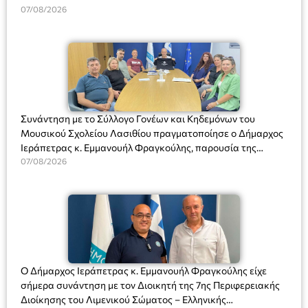
07/08/2026
Συνάντηση με το Σύλλογο Γονέων και Κηδεμόνων του
Μουσικού Σχολείου Λασιθίου πραγματοποίησε ο Δήμαρχος
Ιεράπετρας κ. Εμμανουήλ Φραγκούλης, παρουσία της
Διευθύντριας του σχολείου κας Μαριάννας Χαΐτα.
07/08/2026
Ο Δήμαρχος Ιεράπετρας κ. Εμμανουήλ Φραγκούλης είχε
σήμερα συνάντηση με τον Διοικητή της 7ης Περιφερειακής
Διοίκησης του Λιμενικού Σώματος – Ελληνικής