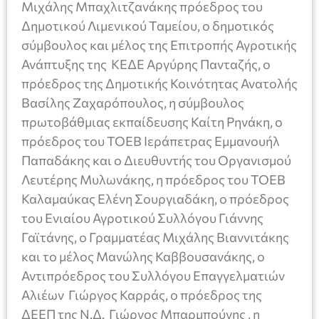
Μιχάλης Μπαχλιτζανάκης πρόεδρος του
Δημοτικού Λιμενικού Ταμείου, ο δημοτικός
σύμβουλος και μέλος της Επιτροπής Αγροτικής
Ανάπτυξης της ΚΕΔΕ Αργύρης Πανταζής, ο
πρόεδρος της Δημοτικής Κοινότητας Ανατολής
Βασίλης Ζαχαρόπουλος, η σύμβουλος
πρωτοβάθμιας εκπαίδευσης Καίτη Ρηνάκη, ο
πρόεδρος του ΤΟΕΒ Ιεράπετρας Εμμανουήλ
Παπαδάκης και ο Διευθυντής του Οργανισμού
Λευτέρης Μυλωνάκης, η πρόεδρος του ΤΟΕΒ
Καλαμαύκας Ελένη Σουργιαδάκη, ο πρόεδρος
του Ενιαίου Αγροτικού Συλλόγου Γιάννης
Γαϊτάνης, ο Γραμματέας Μιχάλης Βιαννιτάκης
και το μέλος Μανώλης Καββουσανάκης, ο
Αντιπρόεδρος του Συλλόγου Επαγγελματιών
Αλιέων Γιώργος Καρράς, ο πρόεδρος της
ΔΕΕΠ της Ν.Δ. Γιώργος Μπαρμπούνης , η