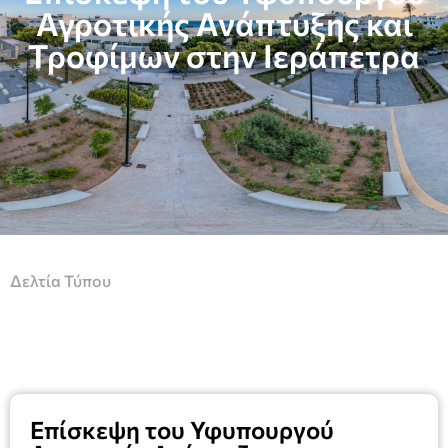
Αγροτικής Ανάπτυξης και
Τροφίμων στην Ιεράπετρα
Δελτία Τύπου
Επίσκεψη του Υφυπουργού