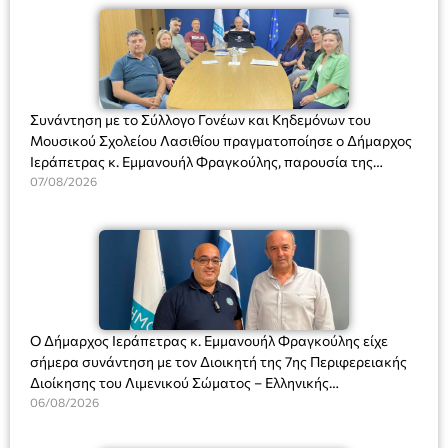
Συνάντηση με το Σύλλογο Γονέων και Κηδεμόνων του
Μουσικού Σχολείου Λασιθίου πραγματοποίησε ο Δήμαρχος
Ιεράπετρας κ. Εμμανουήλ Φραγκούλης, παρουσία της
Διευθύντριας του σχολείου κας Μαριάννας Χαΐτα.
07/08/2026
Ο Δήμαρχος Ιεράπετρας κ. Εμμανουήλ Φραγκούλης είχε
σήμερα συνάντηση με τον Διοικητή της 7ης Περιφερειακής
Διοίκησης του Λιμενικού Σώματος – Ελληνικής
Ακτοφυλακής (Λ.Σ.-ΕΛ.ΑΚΤ.), Αρχιπλοίαρχο Λ.Σ. κ. Ιωάννη
06/08/2026
Ορφανό