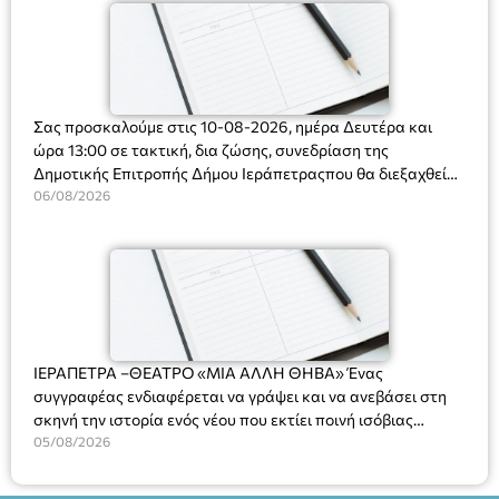
Σας προσκαλούμε στις 10-08-2026, ημέρα Δευτέρα και
ώρα 13:00 σε τακτική, δια ζώσης, συνεδρίαση της
Δημοτικής Επιτροπής Δήμου Ιεράπετραςπου θα διεξαχθεί
στο Δημοτικό Κατάστημα, Δημοκρατίας 31 στην αίθουσα
06/08/2026
«ΙΩΑΝΝΗΣ ΧΡΙΣΤΑΚΗΣ» στον 1ο όροφο, για τη συζήτηση
και λήψη αποφάσεων στα παρακάτω θέματα:
ΙΕΡΑΠΕΤΡΑ –ΘΕΑΤΡΟ «ΜΙΑ ΑΛΛΗ ΘΗΒΑ» Ένας
συγγραφέας ενδιαφέρεται να γράψει και να ανεβάσει στη
σκηνή την ιστορία ενός νέου που εκτίει ποινή ισόβιας
κάθειρξης για πατροκτονία. Ένα πολυβραβευμένο έργο για
05/08/2026
τις σχέσεις πατέρα-γιου, την ανδρική ταυτότητα, την ψυχική
ασθένεια, τον ερωτισμό. Ένα έργο αινιγματικό, συγκινητικό,