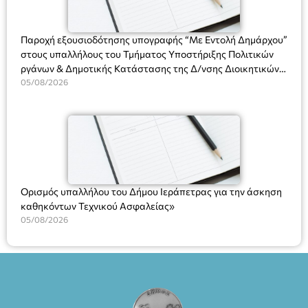
ΘΕΑΤΡΙΚΕΣ ΠΑΡΑΓΩΓΕΣ ΕΕ
Παροχή εξουσιοδότησης υπογραφής “Με Εντολή Δημάρχου”
στους υπαλλήλους του Τμήματος Υποστήριξης Πολιτικών
ργάνων & Δημοτικής Κατάστασης της Δ/νσης Διοικητικών
Υπηρεσιών για αποφάσεις, πιστοποιητικά, πράξεις και
05/08/2026
χρήση του Πληροφοριακού Συστήματος “Μητρώο Πολιτών”
(Ν. 5314/2026).»
Ορισμός υπαλλήλου του Δήμου Ιεράπετρας για την άσκηση
καθηκόντων Τεχνικού Ασφαλείας»
05/08/2026