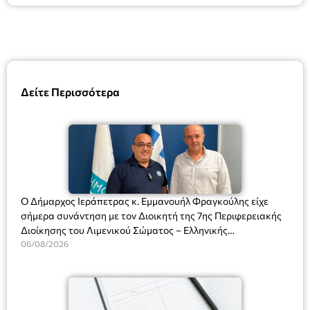
Δείτε Περισσότερα
Ο Δήμαρχος Ιεράπετρας κ. Εμμανουήλ Φραγκούλης είχε
σήμερα συνάντηση με τον Διοικητή της 7ης Περιφερειακής
Διοίκησης του Λιμενικού Σώματος – Ελληνικής
Ακτοφυλακής (Λ.Σ.-ΕΛ.ΑΚΤ.), Αρχιπλοίαρχο Λ.Σ. κ. Ιωάννη
06/08/2026
Ορφανό