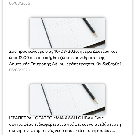
Ακτοφυλακής (Λ.Σ.-ΕΛ.ΑΚΤ.), Αρχιπλοίαρχο Λ.Σ. κ. Ιωάννη
06/08/2026
Ορφανό
Σας προσκαλούμε στις 10-08-2026, ημέρα Δευτέρα και
ώρα 13:00 σε τακτική, δια ζώσης, συνεδρίαση της
Δημοτικής Επιτροπής Δήμου Ιεράπετραςπου θα διεξαχθεί
στο Δημοτικό Κατάστημα, Δημοκρατίας 31 στην αίθουσα
06/08/2026
«ΙΩΑΝΝΗΣ ΧΡΙΣΤΑΚΗΣ» στον 1ο όροφο, για τη συζήτηση
και λήψη αποφάσεων στα παρακάτω θέματα:
ΙΕΡΑΠΕΤΡΑ –ΘΕΑΤΡΟ «ΜΙΑ ΑΛΛΗ ΘΗΒΑ» Ένας
συγγραφέας ενδιαφέρεται να γράψει και να ανεβάσει στη
σκηνή την ιστορία ενός νέου που εκτίει ποινή ισόβιας