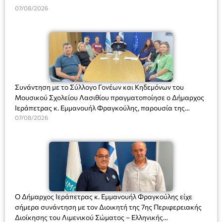
07/08/2026
Συνάντηση με το Σύλλογο Γονέων και Κηδεμόνων του
Μουσικού Σχολείου Λασιθίου πραγματοποίησε ο Δήμαρχος
Ιεράπετρας κ. Εμμανουήλ Φραγκούλης, παρουσία της
Διευθύντριας του σχολείου κας Μαριάννας Χαΐτα.
07/08/2026
Ο Δήμαρχος Ιεράπετρας κ. Εμμανουήλ Φραγκούλης είχε
σήμερα συνάντηση με τον Διοικητή της 7ης Περιφερειακής
Διοίκησης του Λιμενικού Σώματος – Ελληνικής