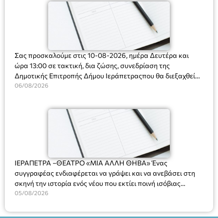
Σας προσκαλούμε στις 10-08-2026, ημέρα Δευτέρα και
ώρα 13:00 σε τακτική, δια ζώσης, συνεδρίαση της
Δημοτικής Επιτροπής Δήμου Ιεράπετραςπου θα διεξαχθεί
στο Δημοτικό Κατάστημα, Δημοκρατίας 31 στην αίθουσα
06/08/2026
«ΙΩΑΝΝΗΣ ΧΡΙΣΤΑΚΗΣ» στον 1ο όροφο, για τη συζήτηση
και λήψη αποφάσεων στα παρακάτω θέματα:
ΙΕΡΑΠΕΤΡΑ –ΘΕΑΤΡΟ «ΜΙΑ ΑΛΛΗ ΘΗΒΑ» Ένας
συγγραφέας ενδιαφέρεται να γράψει και να ανεβάσει στη
σκηνή την ιστορία ενός νέου που εκτίει ποινή ισόβιας
κάθειρξης για πατροκτονία. Ένα πολυβραβευμένο έργο για
05/08/2026
τις σχέσεις πατέρα-γιου, την ανδρική ταυτότητα, την ψυχική
ασθένεια, τον ερωτισμό. Ένα έργο αινιγματικό, συγκινητικό,