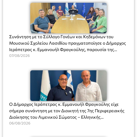
Συνάντηση με το Σύλλογο Γονέων και Κηδεμόνων του
Μουσικού Σχολείου Λασιθίου πραγματοποίησε ο Δήμαρχος
Ιεράπετρας κ. Εμμανουήλ Φραγκούλης, παρουσία της
Διευθύντριας του σχολείου κας Μαριάννας Χαΐτα.
07/08/2026
Ο Δήμαρχος Ιεράπετρας κ. Εμμανουήλ Φραγκούλης είχε
σήμερα συνάντηση με τον Διοικητή της 7ης Περιφερειακής
Διοίκησης του Λιμενικού Σώματος – Ελληνικής
Ακτοφυλακής (Λ.Σ.-ΕΛ.ΑΚΤ.), Αρχιπλοίαρχο Λ.Σ. κ. Ιωάννη
06/08/2026
Ορφανό